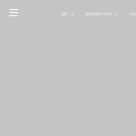
Skip
ART
AUFARBEITUNG
CO
to
content