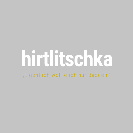
hirtlitschka
„Eigentlich wollte ich nur daddeln“