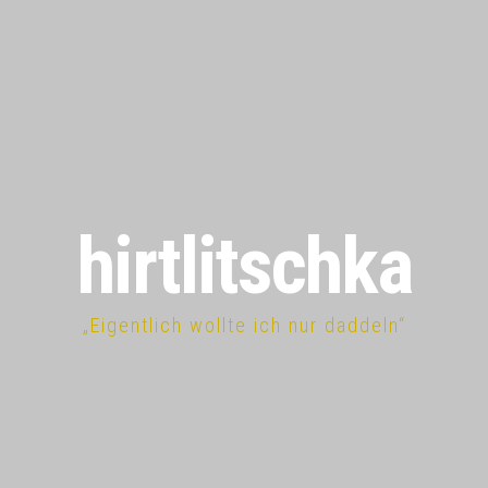
hirtlitschka
„Eigentlich wollte ich nur daddeln“