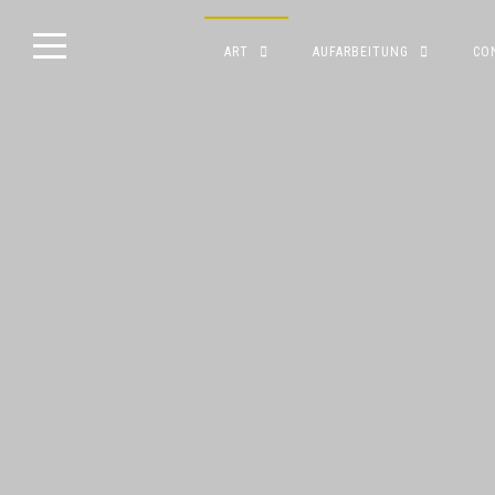
Skip
ART
AUFARBEITUNG
CO
to
content