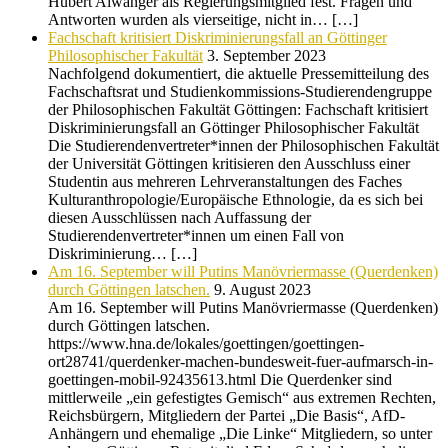
Hubert Aiwanger als Regierungsmitglied fest. Fragen und
Antworten wurden als vierseitige, nicht in… […]
Fachschaft kritisiert Diskriminierungsfall an Göttinger
Philosophischer Fakultät
3. September 2023
Nachfolgend dokumentiert, die aktuelle Pressemitteilung des
Fachschaftsrat und Studienkommissions-Studierendengruppe
der Philosophischen Fakultät Göttingen: Fachschaft kritisiert
Diskriminierungsfall an Göttinger Philosophischer Fakultät
Die Studierendenvertreter*innen der Philosophischen Fakultät
der Universität Göttingen kritisieren den Ausschluss einer
Studentin aus mehreren Lehrveranstaltungen des Faches
Kulturanthropologie/Europäische Ethnologie, da es sich bei
diesen Ausschlüssen nach Auffassung der
Studierendenvertreter*innen um einen Fall von
Diskriminierung… […]
Am 16. September will Putins Manövriermasse (Querdenken)
durch Göttingen latschen.
9. August 2023
Am 16. September will Putins Manövriermasse (Querdenken)
durch Göttingen latschen.
https://www.hna.de/lokales/goettingen/goettingen-
ort28741/querdenker-machen-bundesweit-fuer-aufmarsch-in-
goettingen-mobil-92435613.html Die Querdenker sind
mittlerweile „ein gefestigtes Gemisch“ aus extremen Rechten,
Reichsbürgern, Mitgliedern der Partei „Die Basis“, AfD-
Anhängern und ehemalige „Die Linke“ Mitgliedern, so unter