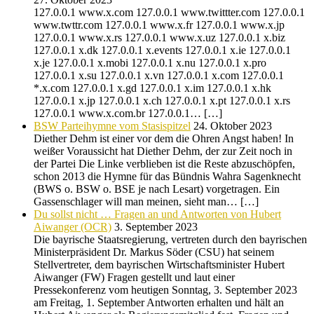
127.0.0.1 www.x.com 127.0.0.1 www.twittter.com 127.0.0.1
www.twttr.com 127.0.0.1 www.x.fr 127.0.0.1 www.x.jp
127.0.0.1 www.x.rs 127.0.0.1 www.x.uz 127.0.0.1 x.biz
127.0.0.1 x.dk 127.0.0.1 x.events 127.0.0.1 x.ie 127.0.0.1
x.je 127.0.0.1 x.mobi 127.0.0.1 x.nu 127.0.0.1 x.pro
127.0.0.1 x.su 127.0.0.1 x.vn 127.0.0.1 x.com 127.0.0.1
*.x.com 127.0.0.1 x.gd 127.0.0.1 x.im 127.0.0.1 x.hk
127.0.0.1 x.jp 127.0.0.1 x.ch 127.0.0.1 x.pt 127.0.0.1 x.rs
127.0.0.1 www.x.com.br 127.0.0.1… […]
BSW Parteihymne vom Stasispitzel
24. Oktober 2023
Diether Dehm ist einer vor dem die Ohren Angst haben! In
weißer Voraussicht hat Diether Dehm, der zur Zeit noch in
der Partei Die Linke verblieben ist die Reste abzuschöpfen,
schon 2013 die Hymne für das Bündnis Wahra Sagenknecht
(BWS o. BSW o. BSE je nach Lesart) vorgetragen. Ein
Gassenschlager will man meinen, sieht man… […]
Du sollst nicht … Fragen an und Antworten von Hubert
Aiwanger (OCR)
3. September 2023
Die bayrische Staatsregierung, vertreten durch den bayrischen
Ministerpräsident Dr. Markus Söder (CSU) hat seinem
Stellvertreter, dem bayrischen Wirtschaftsminister Hubert
Aiwanger (FW) Fragen gestellt und laut einer
Pressekonferenz vom heutigen Sonntag, 3. September 2023
am Freitag, 1. September Antworten erhalten und hält an