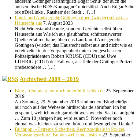
anderem Göttinger Ratsmitglied Edgar Schu¹ der auch die
antisemitische BDS-Kampagne² unterstützt. Auch Edgar Schu
(ex #DieLinke , Ratsherr der Stadt… […]
Land- und Amtsgericht Göttingen üben (wieder) selbst das
Hausrecht aus
7. August 2023
Nicht Widerstandsbeamte, sondern Gerichte selbst üben
Hausrecht aus Wie ich aus glaubhafter, schützenswerter
Quelle erfahren habe, üben das Land- und Amtsgericht
Göttingen (wieder) das Hausrecht selbst aus und nicht wie es
vereinzeltet in der Vergangenheit unter den geschassten
Polizeipräsidenten Robert KRUSE (CDU) und Uwe
LÜHRIG (CDU) der Fall war, als Teile der Göttinger Polizei
(insbesondere… […]
Archivfeed 2009 – 2019
Blog ab Sonntag nur noch unter hirtlitschka.de
25. September
2019
Ab Sonntag, 29. September 2019 sind neuere Blogbeiträge
nur noch auf der Webseite hirtlitschka.de abrufbar. Ich bin
gespannt, weil ich noch gar nicht weis welche Saat da aufgeht
… Zum 10 jährigen hier, wird es am 5. November noch
einmal was Kleines zu sehen, hören und lesen geben. Danke!
Buchtipp: »Extreme Sicherheit. Rechtsradikale in Polizei,
Verfassungsschutz, Bundeswehr und Justiz.«
23. September