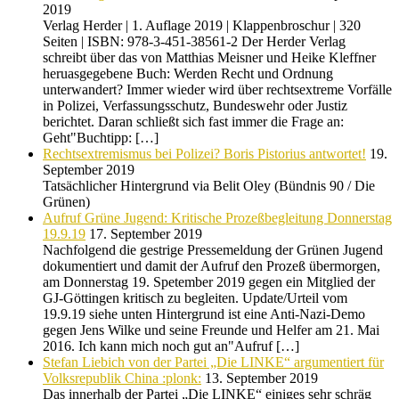
2019
Verlag Herder | 1. Auflage 2019 | Klappenbroschur | 320
Seiten | ISBN: 978-3-451-38561-2 Der Herder Verlag
schreibt über das von Matthias Meisner und Heike Kleffner
heruasgegebene Buch: Werden Recht und Ordnung
unterwandert? Immer wieder wird über rechtsextreme Vorfälle
in Polizei, Verfassungsschutz, Bundeswehr oder Justiz
berichtet. Daran schließt sich fast immer die Frage an:
Geht"Buchtipp: […]
Rechtsextremismus bei Polizei? Boris Pistorius antwortet!
19.
September 2019
Tatsächlicher Hintergrund via Belit Oley (Bündnis 90 / Die
Grünen)
Aufruf Grüne Jugend: Kritische Prozeßbegleitung Donnerstag
19.9.19
17. September 2019
Nachfolgend die gestrige Pressemeldung der Grünen Jugend
dokumentiert und damit der Aufruf den Prozeß übermorgen,
am Donnerstag 19. Spetember 2019 gegen ein Mitglied der
GJ-Göttingen kritisch zu begleiten. Update/Urteil vom
19.9.19 siehe unten Hintergrund ist eine Anti-Nazi-Demo
gegen Jens Wilke und seine Freunde und Helfer am 21. Mai
2016. Ich kann mich noch gut an"Aufruf […]
Stefan Liebich von der Partei „Die LINKE“ argumentiert für
Volksrepublik China :plonk:
13. September 2019
Das innerhalb der Partei „Die LINKE“ einiges sehr schräg