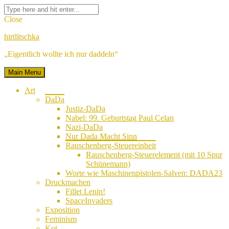
Skip
Facebook
Twitter
Google
Linkedin
Instagram
YouTube
Pinterest
Tumblr
Flickr
VK
Search
to
Plus
for:
Close
content
hirtlitschka
„Eigentlich wollte ich nur daddeln“
Main Menu
Art
DaDa
Justiz-DaDa
Nabel: 99. Geburtstag Paul Celan
Nazi-DaDa
Nur Dada Macht Sinn
Rauschenberg-Steuereinheit
Rauschenberg-Steuerelement (mit 10 Spur
Schünemann)
Worte wie Maschinenpistolen-Salven: DADA23
Druckmachen
Fillet Lenin!
SpaceInvaders
Exposition
Feminism
Kot