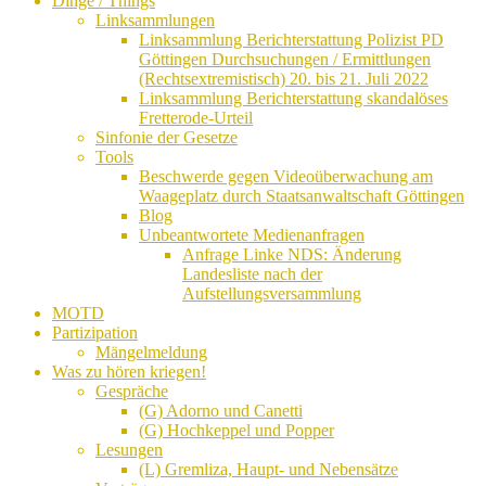
Dinge / Things
Linksammlungen
Linksammlung Berichterstattung Polizist PD
Göttingen Durchsuchungen / Ermittlungen
(Rechtsextremistisch) 20. bis 21. Juli 2022
Linksammlung Berichterstattung skandalöses
Fretterode-Urteil
Sinfonie der Gesetze
Tools
Beschwerde gegen Videoüberwachung am
Waageplatz durch Staatsanwaltschaft Göttingen
Blog
Unbeantwortete Medienanfragen
Anfrage Linke NDS: Änderung
Landesliste nach der
Aufstellungsversammlung
MOTD
Partizipation
Mängelmeldung
Was zu hören kriegen!
Gespräche
(G) Adorno und Canetti
(G) Hochkeppel und Popper
Lesungen
(L) Gremliza, Haupt- und Nebensätze