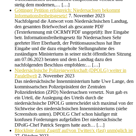
stetig dem modernen,… […]
Göttinger Petition erfolgreich: Niedersachsen bekommt
Informationsfreiheitsgesetz!
7. November 2023
Nachfolgend die Antwort vom Niedersächsischen Landtag,
den gesamten Briefwechsel als gescannte PDF
(Texterkennung mit OCRMYPDF ungeprüft): Ihre Eingabe
betr. Informationsfreiheitsgesetz für Niedersachsen Sehr
geehrter Herr Eberhardt, der Petitionsausschuss hat Ihre
Eingabe und die dazu eingeholte Stellungnahme des
zuständigen Ministeriums in seiner nicht öffentlichen Sitzung
am 07.06.2023 beraten und dem Landtag dazu den
nachfolgenden Beschluss empfohlen:… […]
Niedersächsische Polizeigewerkschaft (DPOLG) weiter in
Paralellwelt
2. November 2023
Das niedersächsische Innenministerium hatte Uwe Lange, den
kommissarischen Polizeipräsident der Zentralen
Polizeidirektion (ZPD) Niedersachsen versetzt. Nun gab es
ein Urteil, die Auslegung des Urteils durch die
niedersächsische DPOLG unterscheidet sich maximal von der
Sichtweise des niedersächsischen Innenministeriums (siehe
Screenshots unten). DPOLG Chef schon häufiger mit
konfusen Forderungen aufgefallen Der niedersächsische
DPolG-Chef Patrick Seegers hatte auch… […]
Blockliste damit Zugriff auf/von Twitter/x (fast) unmöglich ist
27. Oktober 2023