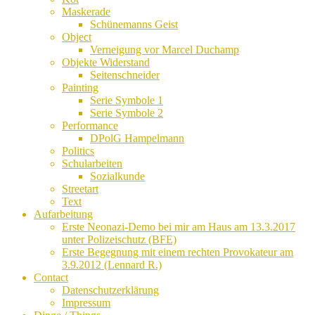
Maskerade
Schünemanns Geist
Object
Verneigung vor Marcel Duchamp
Objekte Widerstand
Seitenschneider
Painting
Serie Symbole 1
Serie Symbole 2
Performance
DPolG Hampelmann
Politics
Schularbeiten
Sozialkunde
Streetart
Text
Aufarbeitung
Erste Neonazi-Demo bei mir am Haus am 13.3.2017
unter Polizeischutz (BFE)
Erste Begegnung mit einem rechten Provokateur am
3.9.2012 (Lennard R.)
Contact
Datenschutzerklärung
Impressum