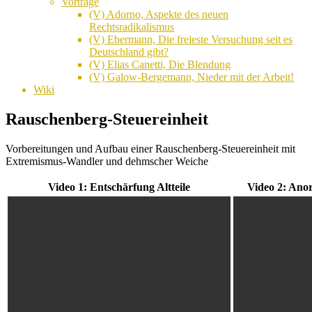
Vorträge
(V) Adorno, Aspekte des neuen
Rechtsradikalismus
(V) Ebermann, Die freieste Versuchung seit es
Deutschland gibt?
(V) Elias Canetti, Die Blendung
(V) Galow-Bergemann, Nieder mit der Arbeit!
Wiki
Rauschenberg-Steuereinheit
Vorbereitungen und Aufbau einer Rauschenberg-Steuereinheit mit
Extremismus-Wandler und dehmscher Weiche
Video 1: Entschärfung Altteile
Video 2: Anor