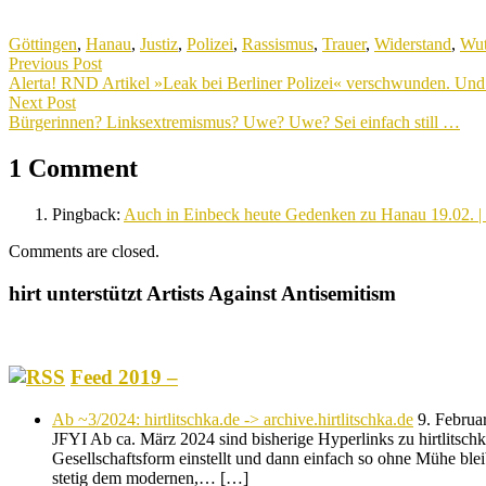
Göttingen
,
Hanau
,
Justiz
,
Polizei
,
Rassismus
,
Trauer
,
Widerstand
,
Wu
Beitragsnavigation
Previous Post
Previous
Alerta! RND Artikel »Leak bei Berliner Polizei« verschwunden. Un
post:
Next Post
Next
Bürgerinnen? Linksextremismus? Uwe? Uwe? Sei einfach still …
post:
1 Comment
Pingback:
Auch in Einbeck heute Gedenken zu Hanau 19.02. | h
Comments are closed.
hirt unterstützt Artists Against Antisemitism
Feed 2019 –
Ab ~3/2024: hirtlitschka.de -> archive.hirtlitschka.de
9. Februa
JFYI Ab ca. März 2024 sind bisherige Hyperlinks zu hirtlitschka.
Gesellschaftsform einstellt und dann einfach so ohne Mühe blei
stetig dem modernen,… […]