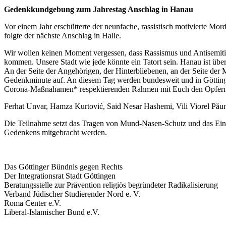
Gedenkkundgebung zum Jahrestag Anschlag in Hanau
Vor einem Jahr erschütterte der neunfache, rassistisch motivierte M
folgte der nächste Anschlag in Halle.
Wir wollen keinen Moment vergessen, dass Rassismus und Antisemitis
kommen. Unsere Stadt wie jede könnte ein Tatort sein. Hanau ist übe
An der Seite der Angehörigen, der Hinterbliebenen, an der Seite der
Gedenkminute auf. An diesem Tag werden bundesweit und in Göttinge
Corona-Maßnahamen* respektierenden Rahmen mit Euch den Opfern 
Ferhat Unvar, Hamza Kurtović, Said Nesar Hashemi, Vili Viorel Pău
Die Teilnahme setzt das Tragen von Mund-Nasen-Schutz und das Einh
Gedenkens mitgebracht werden.
Das Göttinger Bündnis gegen Rechts
Der Integrationsrat Stadt Göttingen
Beratungsstelle zur Prävention religiös begründeter Radikalisierung
Verband Jüdischer Studierender Nord e. V.
Roma Center e.V.
Liberal-Islamischer Bund e.V.