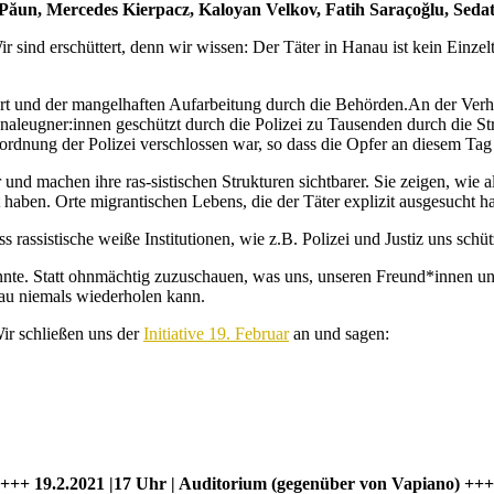
l Păun, Mercedes Kierpacz, Kaloyan Velkov, Fatih Saraçoğlu, Se
 sind erschüttert, denn wir wissen: Der Täter in Hanau ist kein Einzel
atort und der mangelhaften Aufarbeitung durch die Behörden.An der V
eugner:innen geschützt durch die Polizei zu Tausenden durch die S
dnung der Polizei verschlossen war, so dass die Opfer an diesem Tag 
und machen ihre ras-sistischen Strukturen sichtbarer. Sie zeigen, wie a
 haben. Orte migrantischen Lebens, die der Täter explizit ausgesucht ha
rassistische weiße Institutionen, wie z.B. Polizei und Justiz uns schüt
önnte. Statt ohnmächtig zuzuschauen, was uns, unseren Freund*innen u
nau niemals wiederholen kann.
ir schließen uns der
Initiative 19. Februar
an und sagen:
+++ 19.2.2021 |17 Uhr | Auditorium (gegenüber von Vapiano) +++