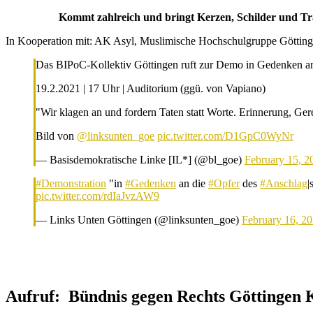
Kommt zahlreich und bringt Kerzen, Schilder und Tra
In Kooperation mit: AK Asyl, Muslimische Hochschulgruppe Göttingen
Das BIPoC-Kollektiv Göttingen ruft zur Demo in Gedenken an
19.2.2021 | 17 Uhr | Auditorium (ggü. von Vapiano)
"Wir klagen an und fordern Taten statt Worte. Erinnerung, Ge
Bild von
@linksunten_goe
pic.twitter.com/D1GpC0WyNr
— Basisdemokratische Linke [IL*] (@bl_goe)
February 15, 2
#Demonstration
"in
#Gedenken
an die
#Opfer
des
#Anschlag
|
pic.twitter.com/rdIaJvzAW9
— Links Unten Göttingen (@linksunten_goe)
February 16, 2
Aufruf: Bündnis gegen Rechts Göttingen