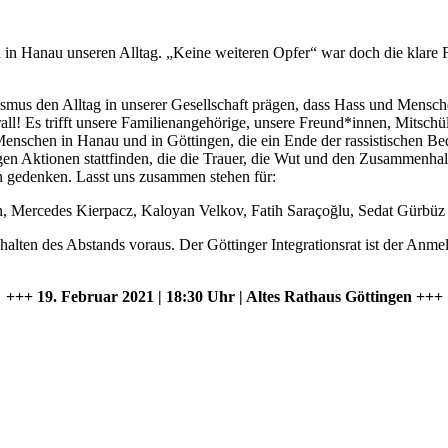
ord in Hanau unseren Alltag. „Keine weiteren Opfer“ war doch die klare
mus den Alltag in unserer Gesellschaft prägen, dass Hass und Mensch
rall! Es trifft unsere Familienangehörige, unsere Freund*innen, Mitsch
 Menschen in Hanau und in Göttingen, die ein Ende der rassistischen B
n Aktionen stattfinden, die die Trauer, die Wut und den Zusammenhal
gedenken. Lasst uns zusammen stehen für:
n, Mercedes Kierpacz, Kaloyan Velkov, Fatih Saraçoğlu, Sedat Gürbü
alten des Abstands voraus. Der Göttinger Integrationsrat ist der An
+++ 19. Februar 2021 | 18:30 Uhr | Altes Rathaus Göttingen +++