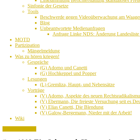
Linksammlung Berichterstattung skandalöses Frett
Sinfonie der Gesetze
Tools
Beschwerde gegen Videoüberwachung am Waagepla
Blog
Unbeantwortete Medienanfragen
Anfrage Linke NDS: Änderung Landesliste 
MOTD
Partizipation
Mängelmeldung
Was zu hören kriegen!
Gespräche
(G) Adorno und Canetti
(G) Hochkeppel und Popper
Lesungen
(L) Gremliza, Haupt- und Nebensätze
Vorträge
(V) Adorno, Aspekte des neuen Rechtsradikalismu
(V) Ebermann, Die freieste Versuchung seit es Deu
(V) Elias Canetti, Die Blendung
(V) Galow-Bergemann, Nieder mit der Arbeit!
Wiki
Demonstrationen