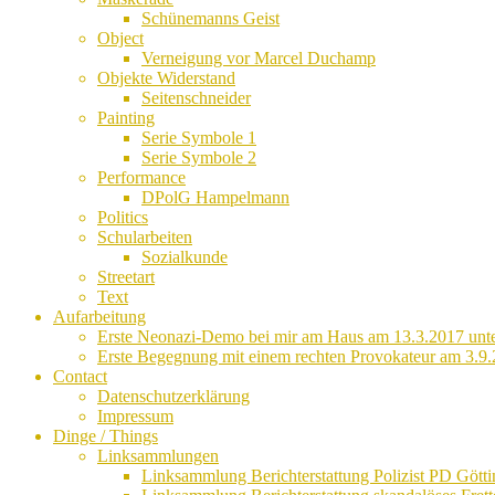
Schünemanns Geist
Object
Verneigung vor Marcel Duchamp
Objekte Widerstand
Seitenschneider
Painting
Serie Symbole 1
Serie Symbole 2
Performance
DPolG Hampelmann
Politics
Schularbeiten
Sozialkunde
Streetart
Text
Aufarbeitung
Erste Neonazi-Demo bei mir am Haus am 13.3.2017 unte
Erste Begegnung mit einem rechten Provokateur am 3.9.
Contact
Datenschutzerklärung
Impressum
Dinge / Things
Linksammlungen
Linksammlung Berichterstattung Polizist PD Götti