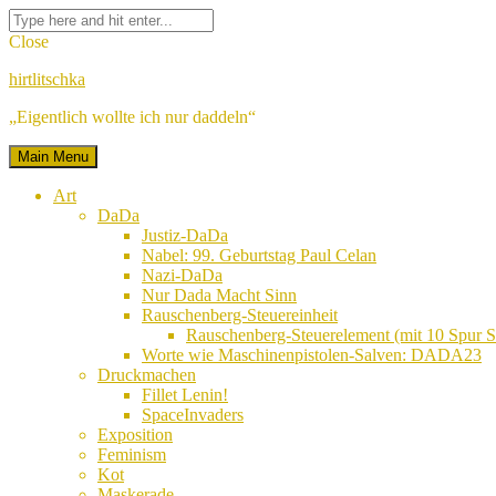
Skip
Facebook
Twitter
Google
Linkedin
Instagram
YouTube
Pinterest
Tumblr
Flickr
VK
Search
to
Plus
for:
Close
content
hirtlitschka
„Eigentlich wollte ich nur daddeln“
Main Menu
Art
DaDa
Justiz-DaDa
Nabel: 99. Geburtstag Paul Celan
Nazi-DaDa
Nur Dada Macht Sinn
Rauschenberg-Steuereinheit
Rauschenberg-Steuerelement (mit 10 Spur
Worte wie Maschinenpistolen-Salven: DADA23
Druckmachen
Fillet Lenin!
SpaceInvaders
Exposition
Feminism
Kot
Maskerade