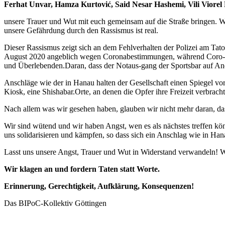
Ferhat Unvar, Hamza Kurtović, Said Nesar Hashemi, Vili Viore
unsere Trauer und Wut mit euch gemeinsam auf die Straße bringen. Wir
unsere Gefährdung durch den Rassismus ist real.
Dieser Rassismus zeigt sich an dem Fehlverhalten der Polizei am T
August 2020 angeblich wegen Coronabestimmungen, während Coro-nal
und Überlebenden.Daran, dass der Notaus-gang der Sportsbar auf Anor
Anschläge wie der in Hanau halten der Gesellschaft einen Spiegel vor 
Kiosk, eine Shishabar.Orte, an denen die Opfer ihre Freizeit verbracht
Nach allem was wir gesehen haben, glauben wir nicht mehr daran, dass 
Wir sind wütend und wir haben Angst, wen es als nächstes treffen k
uns solidarisieren und kämpfen, so dass sich ein Anschlag wie in Ha
Lasst uns unsere Angst, Trauer und Wut in Widerstand verwandeln! W
Wir klagen an und fordern Taten statt Worte.
Erinnerung, Gerechtigkeit, Aufklärung, Konsequenzen!
Das BIPoC-Kollektiv Göttingen