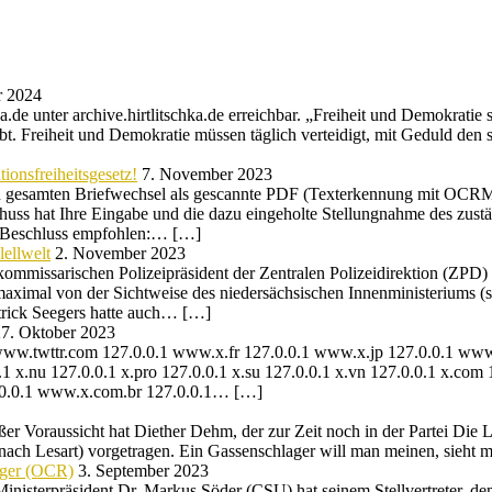
r 2024
de unter archive.hirtlitschka.de erreichbar. „Freiheit und Demokratie s
bt. Freiheit und Demokratie müssen täglich verteidigt, mit Geduld den 
ionsfreiheitsgesetz!
7. November 2023
gesamten Briefwechsel als gescannte PDF (Texterkennung mit OCRMYPD
huss hat Ihre Eingabe und die dazu eingeholte Stellungnahme des zustä
n Beschluss empfohlen:… […]
ellwelt
2. November 2023
mmissarischen Polizeipräsident der Zentralen Polizeidirektion (ZPD) 
maximal von der Sichtweise des niedersächsischen Innenministeriums 
trick Seegers hatte auch… […]
7. Oktober 2023
ww.twttr.com 127.0.0.1 www.x.fr 127.0.0.1 www.x.jp 127.0.0.1 www.x
0.1 x.nu 127.0.0.1 x.pro 127.0.0.1 x.su 127.0.0.1 x.vn 127.0.0.1 x.com
127.0.0.1 www.x.com.br 127.0.0.1… […]
er Voraussicht hat Diether Dehm, der zur Zeit noch in der Partei Die 
ch Lesart) vorgetragen. Ein Gassenschlager will man meinen, sieht
nger (OCR)
3. September 2023
 Ministerpräsident Dr. Markus Söder (CSU) hat seinem Stellvertreter, 