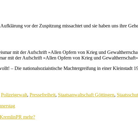
Aufklärung vor der Zuspitzung missachtet und sie haben uns ihre Geh
ar mit der Aufschrift »Allen Opfern von Krieg und Gewaltherrschaft«.
llt! – Die nationalsoziaistische Machtergreifung in einer Kleinstadt 
,
Polizeigewalt
,
Pressefreiheit
,
Staatsanwaltschaft Göttingen
,
Staatsschu
nerstag
e KremlinPR mehr?