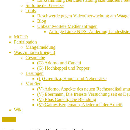
Linksammlung Berichterstattung skandalöses Frett
Sinfonie der Gesetze
Tools
Beschwerde gegen Videoüberwachung am Waagepla
Blog
Unbeantwortete Medienanfragen
Anfrage Linke NDS: Änderung Landesliste 
MOTD
Partizipation
Mängelmeldung
Was zu hören kriegen!
Gespräche
(G) Adorno und Canetti
(G) Hochkeppel und Popper
Lesungen
(L) Gremliza, Haupt- und Nebensätze
Vorträge
(V) Adorno, Aspekte des neuen Rechtsradikalismu
(V) Ebermann, Die freieste Versuchung seit es Deu
(V) Elias Canetti, Die Blendung
(V) Galow-Bergemann, Nieder mit der Arbeit!
Wiki
Frieden