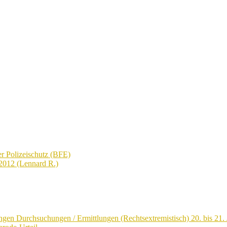
r Polizeischutz (BFE)
2012 (Lennard R.)
ngen Durchsuchungen / Ermittlungen (Rechtsextremistisch) 20. bis 21. 