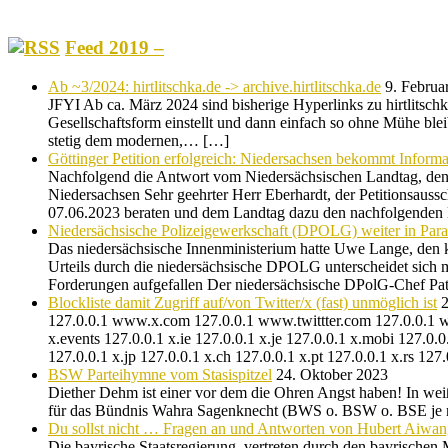
Feed 2019 –
Ab ~3/2024: hirtlitschka.de -> archive.hirtlitschka.de
9. Februa
JFYI Ab ca. März 2024 sind bisherige Hyperlinks zu hirtlitschka.
Gesellschaftsform einstellt und dann einfach so ohne Mühe blei
stetig dem modernen,… […]
Göttinger Petition erfolgreich: Niedersachsen bekommt Informat
Nachfolgend die Antwort vom Niedersächsischen Landtag, den 
Niedersachsen Sehr geehrter Herr Eberhardt, der Petitionsaussc
07.06.2023 beraten und dem Landtag dazu den nachfolgende
Niedersächsische Polizeigewerkschaft (DPOLG) weiter in Paral
Das niedersächsische Innenministerium hatte Uwe Lange, den ko
Urteils durch die niedersächsische DPOLG unterscheidet sich 
Forderungen aufgefallen Der niedersächsische DPolG-Chef Pa
Blockliste damit Zugriff auf/von Twitter/x (fast) unmöglich ist
2
127.0.0.1 www.x.com 127.0.0.1 www.twittter.com 127.0.0.1 w
x.events 127.0.0.1 x.ie 127.0.0.1 x.je 127.0.0.1 x.mobi 127.0.
127.0.0.1 x.jp 127.0.0.1 x.ch 127.0.0.1 x.pt 127.0.0.1 x.rs 
BSW Parteihymne vom Stasispitzel
24. Oktober 2023
Diether Dehm ist einer vor dem die Ohren Angst haben! In weiß
für das Bündnis Wahra Sagenknecht (BWS o. BSW o. BSE je na
Du sollst nicht … Fragen an und Antworten von Hubert Aiwa
Die bayrische Staatsregierung, vertreten durch den bayrischen