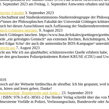
 3. September 2023 am Freitag, 1. September Antworten erhalten und hä
hischer Fakultät
3. September 2023
achschaftsrat und Studienkommissions-Studierendengruppe der Philosophi
r*innen der Philosophischen Fakultät der Universität Göttingen kritisi
 sich bei diesen Ausschlüssen nach Auffassung der Studierendenvertr
urch Göttingen latschen.
9. August 2023
rch Göttingen latschen. https://www.hna.de/lokales/goettingen/goett
ile „ein gefestigtes Gemisch“ aus extremen Rechten, Reichsbürgern, 
lied Edgar Schu¹ der auch die antisemitische BDS-Kampagne² unterstü
srecht aus
7. August 2023
ht aus Wie ich aus glaubhafter, schützenswerter Quelle erfahren habe
t unter den geschassten Polizeipräsidenten Robert KRUSE (CDU) und Uw
2019
och auf der Webseite hirtlitschka.de abrufbar. Ich bin gespannt, weil
n, hören und lesen geben. Danke!
fassungsschutz, Bundeswehr und Justiz.«
23. September 2019
en | ISBN: 978-3-451-38561-2 Der Herder Verlag schreibt über das vo
extreme Vorfälle in Polizei, Verfassungsschutz, Bundeswehr oder Justiz