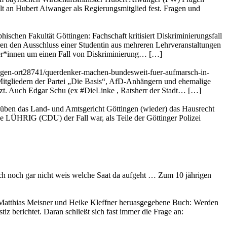
lt an Hubert Aiwanger als Regierungsmitglied fest. Fragen und
schen Fakultät Göttingen: Fachschaft kritisiert Diskriminierungsfall
eren den Ausschluss einer Studentin aus mehreren Lehrveranstaltungen
eter*innen um einen Fall von Diskriminierung… […]
ingen-ort28741/querdenker-machen-bundesweit-fuer-aufmarsch-in-
Mitgliedern der Partei „Die Basis“, AfD-Anhängern und ehemalige
tzt. Auch Edgar Schu (ex #DieLinke , Ratsherr der Stadt… […]
, üben das Land- und Amtsgericht Göttingen (wieder) das Hausrecht
e LÜHRIG (CDU) der Fall war, als Teile der Göttinger Polizei
 ich noch gar nicht weis welche Saat da aufgeht … Zum 10 jährigen
n Matthias Meisner und Heike Kleffner heruasgegebene Buch: Werden
 berichtet. Daran schließt sich fast immer die Frage an: