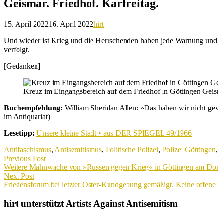
Geismar. Friedhof. Karfreitag.
15. April 2022
16. April 2022
hirt
Und wieder ist Krieg und die Herrschenden haben jede Warnung und 
verfolgt.
[Gedanken]
Kreuz im Eingangsbereich auf dem Friedhof in Göttingen Geism
Buchempfehlung:
William Sheridan Allen: »Das haben wir nicht gewo
im Antiquariat)
Lesetipp:
Unsere kleine Stadt • aus DER SPIEGEL 49/1966
Antifaschismus
,
Antisemitismus
,
Politische Polizei
,
Polizei Göttingen
Beitragsnavigation
Previous Post
Previous
Weitere Mahnwache von »Russen gegen Krieg« in Göttingen am Don
post:
Next Post
Next
Friedensforum bei letzter Oster-Kundgebung gemäßigt. Keine offen
post:
hirt unterstützt Artists Against Antisemitism