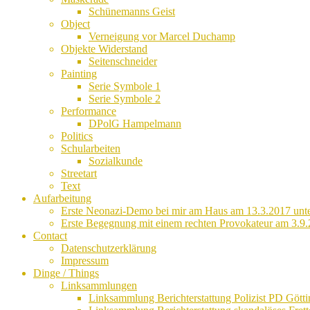
Schünemanns Geist
Object
Verneigung vor Marcel Duchamp
Objekte Widerstand
Seitenschneider
Painting
Serie Symbole 1
Serie Symbole 2
Performance
DPolG Hampelmann
Politics
Schularbeiten
Sozialkunde
Streetart
Text
Aufarbeitung
Erste Neonazi-Demo bei mir am Haus am 13.3.2017 unte
Erste Begegnung mit einem rechten Provokateur am 3.9.
Contact
Datenschutzerklärung
Impressum
Dinge / Things
Linksammlungen
Linksammlung Berichterstattung Polizist PD Götti