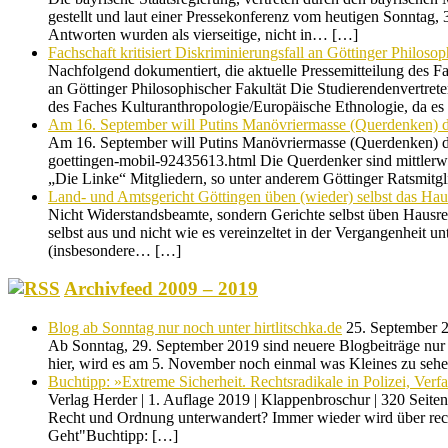
gestellt und laut einer Pressekonferenz vom heutigen Sonntag,
Antworten wurden als vierseitige, nicht in… […]
Fachschaft kritisiert Diskriminierungsfall an Göttinger Philosop
Nachfolgend dokumentiert, die aktuelle Pressemitteilung des F
an Göttinger Philosophischer Fakultät Die Studierendenvertrete
des Faches Kulturanthropologie/Europäische Ethnologie, da es
Am 16. September will Putins Manövriermasse (Querdenken) d
Am 16. September will Putins Manövriermasse (Querdenken) du
goettingen-mobil-92435613.html Die Querdenker sind mittlerwe
„Die Linke“ Mitgliedern, so unter anderem Göttinger Ratsmitg
Land- und Amtsgericht Göttingen üben (wieder) selbst das Hau
Nicht Widerstandsbeamte, sondern Gerichte selbst üben Hausrec
selbst aus und nicht wie es vereinzeltet in der Vergangenhei
(insbesondere… […]
Archivfeed 2009 – 2019
Blog ab Sonntag nur noch unter hirtlitschka.de
25. September 
Ab Sonntag, 29. September 2019 sind neuere Blogbeiträge nur n
hier, wird es am 5. November noch einmal was Kleines zu sehe
Buchtipp: »Extreme Sicherheit. Rechtsradikale in Polizei, Ver
Verlag Herder | 1. Auflage 2019 | Klappenbroschur | 320 Seit
Recht und Ordnung unterwandert? Immer wieder wird über rechts
Geht"Buchtipp: […]