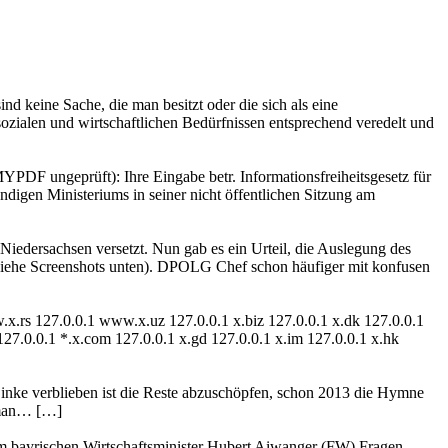
ind keine Sache, die man besitzt oder die sich als eine
sozialen und wirtschaftlichen Bedürfnissen entsprechend veredelt und
F ungeprüft): Ihre Eingabe betr. Informationsfreiheitsgesetz für
ndigen Ministeriums in seiner nicht öffentlichen Sitzung am
Niedersachsen versetzt. Nun gab es ein Urteil, die Auslegung des
(siehe Screenshots unten). DPOLG Chef schon häufiger mit konfusen
.rs 127.0.0.1 www.x.uz 127.0.0.1 x.biz 127.0.0.1 x.dk 127.0.0.1
 127.0.0.1 *.x.com 127.0.0.1 x.gd 127.0.0.1 x.im 127.0.0.1 x.hk
Linke verblieben ist die Reste abzuschöpfen, schon 2013 die Hymne
 man… […]
dem bayrischen Wirtschaftsminister Hubert Aiwanger (FW) Fragen