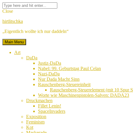
Skip
Facebook
Twitter
Google
Linkedin
Instagram
YouTube
Pinterest
Tumblr
Flickr
VK
Search
to
Plus
for:
Close
content
hirtlitschka
„Eigentlich wollte ich nur daddeln“
Main Menu
Art
DaDa
Justiz-DaDa
Nabel: 99. Geburtstag Paul Celan
Nazi-DaDa
Nur Dada Macht Sinn
Rauschenberg-Steuereinheit
Rauschenberg-Steuerelement (mit 10 Spur
Worte wie Maschinenpistolen-Salven: DADA23
Druckmachen
Fillet Lenin!
SpaceInvaders
Exposition
Feminism
Kot
Maskerade