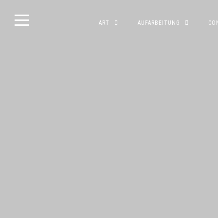
Skip
ART
AUFARBEITUNG
CO
to
content