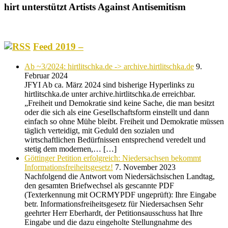
hirt unterstützt Artists Against Antisemitism
Feed 2019 –
Ab ~3/2024: hirtlitschka.de -> archive.hirtlitschka.de
9.
Februar 2024
JFYI Ab ca. März 2024 sind bisherige Hyperlinks zu
hirtlitschka.de unter archive.hirtlitschka.de erreichbar.
„Freiheit und Demokratie sind keine Sache, die man besitzt
oder die sich als eine Gesellschaftsform einstellt und dann
einfach so ohne Mühe bleibt. Freiheit und Demokratie müssen
täglich verteidigt, mit Geduld den sozialen und
wirtschaftlichen Bedürfnissen entsprechend veredelt und
stetig dem modernen,… […]
Göttinger Petition erfolgreich: Niedersachsen bekommt
Informationsfreiheitsgesetz!
7. November 2023
Nachfolgend die Antwort vom Niedersächsischen Landtag,
den gesamten Briefwechsel als gescannte PDF
(Texterkennung mit OCRMYPDF ungeprüft): Ihre Eingabe
betr. Informationsfreiheitsgesetz für Niedersachsen Sehr
geehrter Herr Eberhardt, der Petitionsausschuss hat Ihre
Eingabe und die dazu eingeholte Stellungnahme des