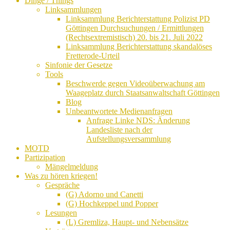
Dinge / Things
Linksammlungen
Linksammlung Berichterstattung Polizist PD
Göttingen Durchsuchungen / Ermittlungen
(Rechtsextremistisch) 20. bis 21. Juli 2022
Linksammlung Berichterstattung skandalöses
Fretterode-Urteil
Sinfonie der Gesetze
Tools
Beschwerde gegen Videoüberwachung am
Waageplatz durch Staatsanwaltschaft Göttingen
Blog
Unbeantwortete Medienanfragen
Anfrage Linke NDS: Änderung
Landesliste nach der
Aufstellungsversammlung
MOTD
Partizipation
Mängelmeldung
Was zu hören kriegen!
Gespräche
(G) Adorno und Canetti
(G) Hochkeppel und Popper
Lesungen
(L) Gremliza, Haupt- und Nebensätze