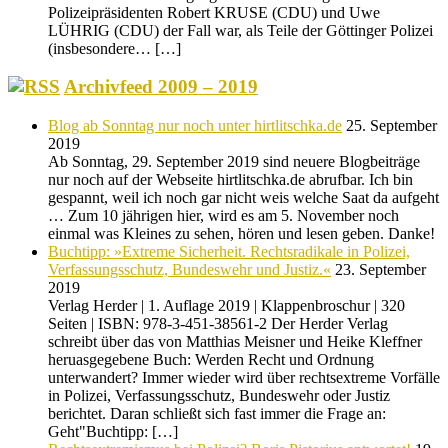
Polizeipräsidenten Robert KRUSE (CDU) und Uwe
LÜHRIG (CDU) der Fall war, als Teile der Göttinger Polizei
(insbesondere… […]
Archivfeed 2009 – 2019
Blog ab Sonntag nur noch unter hirtlitschka.de
25. September
2019
Ab Sonntag, 29. September 2019 sind neuere Blogbeiträge
nur noch auf der Webseite hirtlitschka.de abrufbar. Ich bin
gespannt, weil ich noch gar nicht weis welche Saat da aufgeht
… Zum 10 jährigen hier, wird es am 5. November noch
einmal was Kleines zu sehen, hören und lesen geben. Danke!
Buchtipp: »Extreme Sicherheit. Rechtsradikale in Polizei,
Verfassungsschutz, Bundeswehr und Justiz.«
23. September
2019
Verlag Herder | 1. Auflage 2019 | Klappenbroschur | 320
Seiten | ISBN: 978-3-451-38561-2 Der Herder Verlag
schreibt über das von Matthias Meisner und Heike Kleffner
heruasgegebene Buch: Werden Recht und Ordnung
unterwandert? Immer wieder wird über rechtsextreme Vorfälle
in Polizei, Verfassungsschutz, Bundeswehr oder Justiz
berichtet. Daran schließt sich fast immer die Frage an:
Geht"Buchtipp: […]