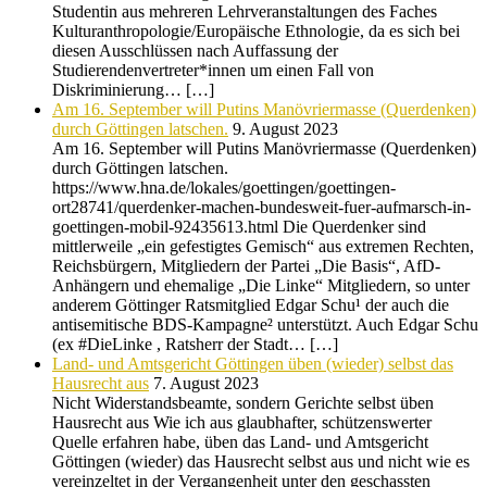
Studentin aus mehreren Lehrveranstaltungen des Faches
Kulturanthropologie/Europäische Ethnologie, da es sich bei
diesen Ausschlüssen nach Auffassung der
Studierendenvertreter*innen um einen Fall von
Diskriminierung… […]
Am 16. September will Putins Manövriermasse (Querdenken)
durch Göttingen latschen.
9. August 2023
Am 16. September will Putins Manövriermasse (Querdenken)
durch Göttingen latschen.
https://www.hna.de/lokales/goettingen/goettingen-
ort28741/querdenker-machen-bundesweit-fuer-aufmarsch-in-
goettingen-mobil-92435613.html Die Querdenker sind
mittlerweile „ein gefestigtes Gemisch“ aus extremen Rechten,
Reichsbürgern, Mitgliedern der Partei „Die Basis“, AfD-
Anhängern und ehemalige „Die Linke“ Mitgliedern, so unter
anderem Göttinger Ratsmitglied Edgar Schu¹ der auch die
antisemitische BDS-Kampagne² unterstützt. Auch Edgar Schu
(ex #DieLinke , Ratsherr der Stadt… […]
Land- und Amtsgericht Göttingen üben (wieder) selbst das
Hausrecht aus
7. August 2023
Nicht Widerstandsbeamte, sondern Gerichte selbst üben
Hausrecht aus Wie ich aus glaubhafter, schützenswerter
Quelle erfahren habe, üben das Land- und Amtsgericht
Göttingen (wieder) das Hausrecht selbst aus und nicht wie es
vereinzeltet in der Vergangenheit unter den geschassten