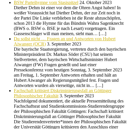
BSW Parteihymne vom Stasispitzel
24. Oktober 2023
Diether Dehm ist einer vor dem die Ohren Angst haben! In
weißer Voraussicht hat Diether Dehm, der zur Zeit noch in
der Partei Die Linke verblieben ist die Reste abzuschöpfen,
schon 2013 die Hymne für das Bündnis Wahra Sagenknecht
(BWS o. BSW o. BSE je nach Lesart) vorgetragen. Ein
Gassenschlager will man meinen, sieht man… […]
Du sollst nicht … Fragen an und Antworten von Hubert
Aiwanger (OCR)
3. September 2023
Die bayrische Staatsregierung, vertreten durch den bayrischen
Ministerpräsident Dr. Markus Söder (CSU) hat seinem
Stellvertreter, dem bayrischen Wirtschaftsminister Hubert
Aiwanger (FW) Fragen gestellt und laut einer
Pressekonferenz vom heutigen Sonntag, 3. September 2023
am Freitag, 1. September Antworten erhalten und hält an
Hubert Aiwanger als Regierungsmitglied fest. Fragen und
Antworten wurden als vierseitige, nicht in… […]
Fachschaft kritisiert Diskriminierungsfall an Göttinger
Philosophischer Fakultät
3. September 2023
Nachfolgend dokumentiert, die aktuelle Pressemitteilung des
Fachschaftsrat und Studienkommissions-Studierendengruppe
der Philosophischen Fakultät Göttingen: Fachschaft kritisiert
Diskriminierungsfall an Göttinger Philosophischer Fakultät
Die Studierendenvertreter*innen der Philosophischen Fakultät
der Universität Göttingen kritisieren den Ausschluss einer