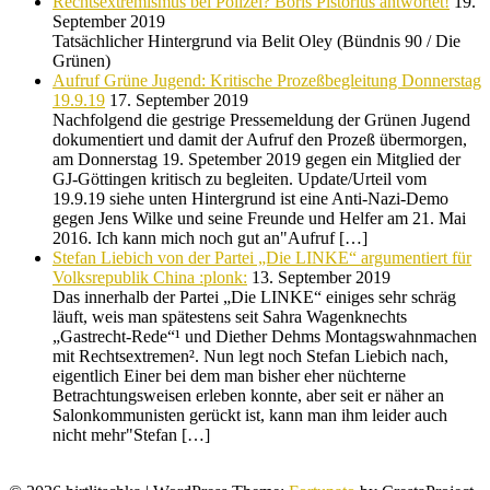
Rechtsextremismus bei Polizei? Boris Pistorius antwortet!
19.
September 2019
Tatsächlicher Hintergrund via Belit Oley (Bündnis 90 / Die
Grünen)
Aufruf Grüne Jugend: Kritische Prozeßbegleitung Donnerstag
19.9.19
17. September 2019
Nachfolgend die gestrige Pressemeldung der Grünen Jugend
dokumentiert und damit der Aufruf den Prozeß übermorgen,
am Donnerstag 19. Spetember 2019 gegen ein Mitglied der
GJ-Göttingen kritisch zu begleiten. Update/Urteil vom
19.9.19 siehe unten Hintergrund ist eine Anti-Nazi-Demo
gegen Jens Wilke und seine Freunde und Helfer am 21. Mai
2016. Ich kann mich noch gut an"Aufruf […]
Stefan Liebich von der Partei „Die LINKE“ argumentiert für
Volksrepublik China :plonk:
13. September 2019
Das innerhalb der Partei „Die LINKE“ einiges sehr schräg
läuft, weis man spätestens seit Sahra Wagenknechts
„Gastrecht-Rede“¹ und Diether Dehms Montagswahnmachen
mit Rechtsextremen². Nun legt noch Stefan Liebich nach,
eigentlich Einer bei dem man bisher eher nüchterne
Betrachtungsweisen erleben konnte, aber seit er näher an
Salonkommunisten gerückt ist, kann man ihm leider auch
nicht mehr"Stefan […]