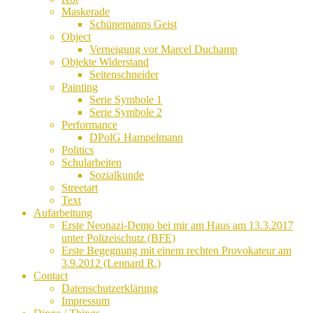
Maskerade
Schünemanns Geist
Object
Verneigung vor Marcel Duchamp
Objekte Widerstand
Seitenschneider
Painting
Serie Symbole 1
Serie Symbole 2
Performance
DPolG Hampelmann
Politics
Schularbeiten
Sozialkunde
Streetart
Text
Aufarbeitung
Erste Neonazi-Demo bei mir am Haus am 13.3.2017
unter Polizeischutz (BFE)
Erste Begegnung mit einem rechten Provokateur am
3.9.2012 (Lennard R.)
Contact
Datenschutzerklärung
Impressum