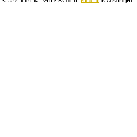
© 2026 hirtlitschka
|
WordPress Theme:
Fortunato
by CrestaProject.