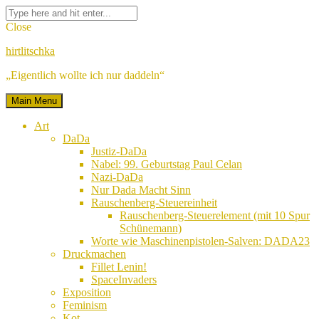
Skip
Facebook
Twitter
Google
Linkedin
Instagram
YouTube
Pinterest
Tumblr
Flickr
VK
Search
to
Plus
for:
Close
content
hirtlitschka
„Eigentlich wollte ich nur daddeln“
Main Menu
Art
DaDa
Justiz-DaDa
Nabel: 99. Geburtstag Paul Celan
Nazi-DaDa
Nur Dada Macht Sinn
Rauschenberg-Steuereinheit
Rauschenberg-Steuerelement (mit 10 Spur
Schünemann)
Worte wie Maschinenpistolen-Salven: DADA23
Druckmachen
Fillet Lenin!
SpaceInvaders
Exposition
Feminism
Kot