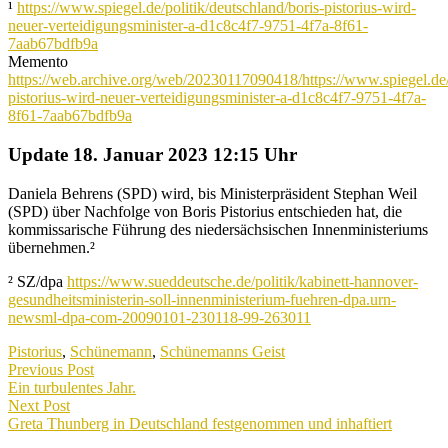
¹
https://www.spiegel.de/politik/deutschland/boris-pistorius-wird-
neuer-verteidigungsminister-a-d1c8c4f7-9751-4f7a-8f61-
7aab67bdfb9a
Memento
https://web.archive.org/web/20230117090418/https://www.spiegel.de/p
pistorius-wird-neuer-verteidigungsminister-a-d1c8c4f7-9751-4f7a-
8f61-7aab67bdfb9a
Update 18. Januar 2023 12:15 Uhr
Daniela Behrens (SPD) wird, bis Ministerpräsident Stephan Weil
(SPD) über Nachfolge von Boris Pistorius entschieden hat, die
kommissarische Führung des niedersächsischen Innenministeriums
übernehmen.²
² SZ/dpa
https://www.sueddeutsche.de/politik/kabinett-hannover-
gesundheitsministerin-soll-innenministerium-fuehren-dpa.urn-
newsml-dpa-com-20090101-230118-99-263011
Pistorius
,
Schünemann
,
Schünemanns Geist
Beitragsnavigation
Previous Post
Previous
Ein turbulentes Jahr.
post:
Next Post
Next
Greta Thunberg in Deutschland festgenommen und inhaftiert
post: