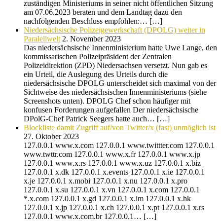
zuständigen Ministeriums in seiner nicht öffentlichen Sitzung
am 07.06.2023 beraten und dem Landtag dazu den
nachfolgenden Beschluss empfohlen:… […]
Niedersächsische Polizeigewerkschaft (DPOLG) weiter in
Paralellwelt
2. November 2023
Das niedersächsische Innenministerium hatte Uwe Lange, den
kommissarischen Polizeipräsident der Zentralen
Polizeidirektion (ZPD) Niedersachsen versetzt. Nun gab es
ein Urteil, die Auslegung des Urteils durch die
niedersächsische DPOLG unterscheidet sich maximal von der
Sichtweise des niedersächsischen Innenministeriums (siehe
Screenshots unten). DPOLG Chef schon häufiger mit
konfusen Forderungen aufgefallen Der niedersächsische
DPolG-Chef Patrick Seegers hatte auch… […]
Blockliste damit Zugriff auf/von Twitter/x (fast) unmöglich ist
27. Oktober 2023
127.0.0.1 www.x.com 127.0.0.1 www.twittter.com 127.0.0.1
www.twttr.com 127.0.0.1 www.x.fr 127.0.0.1 www.x.jp
127.0.0.1 www.x.rs 127.0.0.1 www.x.uz 127.0.0.1 x.biz
127.0.0.1 x.dk 127.0.0.1 x.events 127.0.0.1 x.ie 127.0.0.1
x.je 127.0.0.1 x.mobi 127.0.0.1 x.nu 127.0.0.1 x.pro
127.0.0.1 x.su 127.0.0.1 x.vn 127.0.0.1 x.com 127.0.0.1
*.x.com 127.0.0.1 x.gd 127.0.0.1 x.im 127.0.0.1 x.hk
127.0.0.1 x.jp 127.0.0.1 x.ch 127.0.0.1 x.pt 127.0.0.1 x.rs
127.0.0.1 www.x.com.br 127.0.0.1… […]