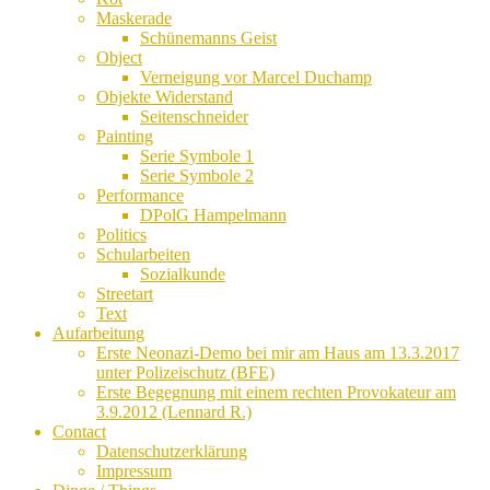
Maskerade
Schünemanns Geist
Object
Verneigung vor Marcel Duchamp
Objekte Widerstand
Seitenschneider
Painting
Serie Symbole 1
Serie Symbole 2
Performance
DPolG Hampelmann
Politics
Schularbeiten
Sozialkunde
Streetart
Text
Aufarbeitung
Erste Neonazi-Demo bei mir am Haus am 13.3.2017
unter Polizeischutz (BFE)
Erste Begegnung mit einem rechten Provokateur am
3.9.2012 (Lennard R.)
Contact
Datenschutzerklärung
Impressum