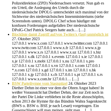
Polizeidirektion (ZPD) Niedersachsen versetzt. Nun gab es
ein Urteil, die Auslegung des Urteils durch die
niedersächsische DPOLG unterscheidet sich maximal von der
Sichtweise des niedersächsischen Innenministeriums (siehe
Screenshots unten). DPOLG Chef schon häufiger mit
konfusen Forderungen aufgefallen Der niedersächsische
DPolG-Chef Patrick Seegers hatte auch… […]
Blockliste damit Zugriff auf/von Twitter/x (fast) unmöglich ist
27. Oktober 2023
127.0.0.1 www.x.com 127.0.0.1 www.twittter.com 127.0.0.1
www.twttr.com 127.0.0.1 www.x.fr 127.0.0.1 www.x.jp
127.0.0.1 www.x.rs 127.0.0.1 www.x.uz 127.0.0.1 x.biz
127.0.0.1 x.dk 127.0.0.1 x.events 127.0.0.1 x.ie 127.0.0.1
x.je 127.0.0.1 x.mobi 127.0.0.1 x.nu 127.0.0.1 x.pro
127.0.0.1 x.su 127.0.0.1 x.vn 127.0.0.1 x.com 127.0.0.1
*.x.com 127.0.0.1 x.gd 127.0.0.1 x.im 127.0.0.1 x.hk
127.0.0.1 x.jp 127.0.0.1 x.ch 127.0.0.1 x.pt 127.0.0.1 x.rs
127.0.0.1 www.x.com.br 127.0.0.1… […]
BSW Parteihymne vom Stasispitzel
24. Oktober 2023
Diether Dehm ist einer vor dem die Ohren Angst haben! In
weißer Voraussicht hat Diether Dehm, der zur Zeit noch in
der Partei Die Linke verblieben ist die Reste abzuschöpfen,
schon 2013 die Hymne für das Bündnis Wahra Sagenknecht
(BWS o. BSW o. BSE je nach Lesart) vorgetragen. Ein
Gassenschlager will man meinen, sieht man… […]