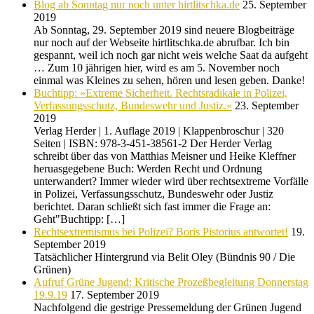
Blog ab Sonntag nur noch unter hirtlitschka.de
25. September
2019
Ab Sonntag, 29. September 2019 sind neuere Blogbeiträge
nur noch auf der Webseite hirtlitschka.de abrufbar. Ich bin
gespannt, weil ich noch gar nicht weis welche Saat da aufgeht
… Zum 10 jährigen hier, wird es am 5. November noch
einmal was Kleines zu sehen, hören und lesen geben. Danke!
Buchtipp: »Extreme Sicherheit. Rechtsradikale in Polizei,
Verfassungsschutz, Bundeswehr und Justiz.«
23. September
2019
Verlag Herder | 1. Auflage 2019 | Klappenbroschur | 320
Seiten | ISBN: 978-3-451-38561-2 Der Herder Verlag
schreibt über das von Matthias Meisner und Heike Kleffner
heruasgegebene Buch: Werden Recht und Ordnung
unterwandert? Immer wieder wird über rechtsextreme Vorfälle
in Polizei, Verfassungsschutz, Bundeswehr oder Justiz
berichtet. Daran schließt sich fast immer die Frage an:
Geht"Buchtipp: […]
Rechtsextremismus bei Polizei? Boris Pistorius antwortet!
19.
September 2019
Tatsächlicher Hintergrund via Belit Oley (Bündnis 90 / Die
Grünen)
Aufruf Grüne Jugend: Kritische Prozeßbegleitung Donnerstag
19.9.19
17. September 2019
Nachfolgend die gestrige Pressemeldung der Grünen Jugend