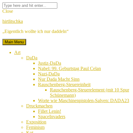
Skip
Facebook
Twitter
Google
Linkedin
Instagram
YouTube
Pinterest
Tumblr
Flickr
VK
Search
to
Plus
for:
Close
content
hirtlitschka
„Eigentlich wollte ich nur daddeln“
Main Menu
Art
DaDa
Justiz-DaDa
Nabel: 99. Geburtstag Paul Celan
Nazi-DaDa
Nur Dada Macht Sinn
Rauschenberg-Steuereinheit
Rauschenberg-Steuerelement (mit 10 Spur
Schünemann)
Worte wie Maschinenpistolen-Salven: DADA23
Druckmachen
Fillet Lenin!
SpaceInvaders
Exposition
Feminism
Kot