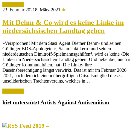
Read More
23. Februar 2021
8. März 2021
hirt
Mit Dehm & Co wird es keine Linke im
niedersächsischen Landtag geben
»Versprochen! Mit dem Stasi-Agent Diether Dehm¹ und seinen
Göttinger BDS-Apologeten², Salamitaktikern³ und seinen
niederdeutschen Dimitroff-Spielmannsgehilfen⁴, wird es keine ›Die
Linke‹ im Niedersächsischen Landtag geben. Und nebenbei, auch in
Göttinger Kommunalräten, hat ›Die Linke‹ ihre
Daseinsberechtigung längst verwirkt. Das ist mir im Februar 2020
2021, nach dem ich einem übergriffigen Ortsratsmitglied dieses
unsolidarischen Trachtenvereins, welches in…
Read More
hirt unterstützt Artists Against Antisemitism
Feed 2019 –