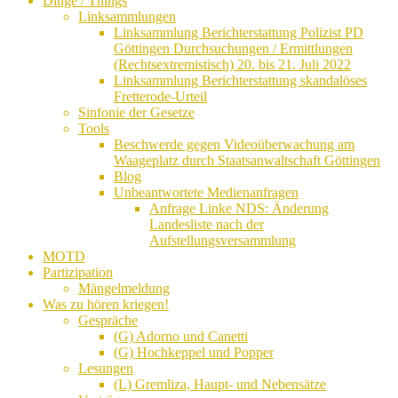
Dinge / Things
Linksammlungen
Linksammlung Berichterstattung Polizist PD
Göttingen Durchsuchungen / Ermittlungen
(Rechtsextremistisch) 20. bis 21. Juli 2022
Linksammlung Berichterstattung skandalöses
Fretterode-Urteil
Sinfonie der Gesetze
Tools
Beschwerde gegen Videoüberwachung am
Waageplatz durch Staatsanwaltschaft Göttingen
Blog
Unbeantwortete Medienanfragen
Anfrage Linke NDS: Änderung
Landesliste nach der
Aufstellungsversammlung
MOTD
Partizipation
Mängelmeldung
Was zu hören kriegen!
Gespräche
(G) Adorno und Canetti
(G) Hochkeppel und Popper
Lesungen
(L) Gremliza, Haupt- und Nebensätze