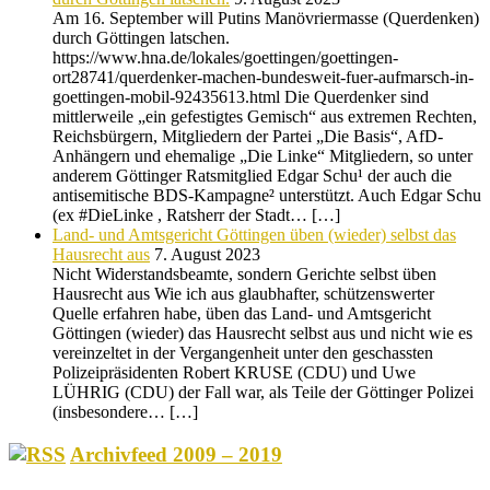
Am 16. September will Putins Manövriermasse (Querdenken)
durch Göttingen latschen.
https://www.hna.de/lokales/goettingen/goettingen-
ort28741/querdenker-machen-bundesweit-fuer-aufmarsch-in-
goettingen-mobil-92435613.html Die Querdenker sind
mittlerweile „ein gefestigtes Gemisch“ aus extremen Rechten,
Reichsbürgern, Mitgliedern der Partei „Die Basis“, AfD-
Anhängern und ehemalige „Die Linke“ Mitgliedern, so unter
anderem Göttinger Ratsmitglied Edgar Schu¹ der auch die
antisemitische BDS-Kampagne² unterstützt. Auch Edgar Schu
(ex #DieLinke , Ratsherr der Stadt… […]
Land- und Amtsgericht Göttingen üben (wieder) selbst das
Hausrecht aus
7. August 2023
Nicht Widerstandsbeamte, sondern Gerichte selbst üben
Hausrecht aus Wie ich aus glaubhafter, schützenswerter
Quelle erfahren habe, üben das Land- und Amtsgericht
Göttingen (wieder) das Hausrecht selbst aus und nicht wie es
vereinzeltet in der Vergangenheit unter den geschassten
Polizeipräsidenten Robert KRUSE (CDU) und Uwe
LÜHRIG (CDU) der Fall war, als Teile der Göttinger Polizei
(insbesondere… […]
Archivfeed 2009 – 2019