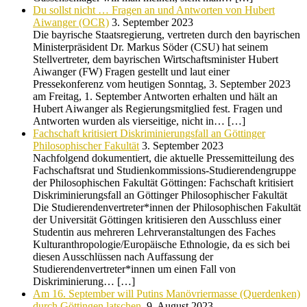
Du sollst nicht … Fragen an und Antworten von Hubert
Aiwanger (OCR)
3. September 2023
Die bayrische Staatsregierung, vertreten durch den bayrischen
Ministerpräsident Dr. Markus Söder (CSU) hat seinem
Stellvertreter, dem bayrischen Wirtschaftsminister Hubert
Aiwanger (FW) Fragen gestellt und laut einer
Pressekonferenz vom heutigen Sonntag, 3. September 2023
am Freitag, 1. September Antworten erhalten und hält an
Hubert Aiwanger als Regierungsmitglied fest. Fragen und
Antworten wurden als vierseitige, nicht in… […]
Fachschaft kritisiert Diskriminierungsfall an Göttinger
Philosophischer Fakultät
3. September 2023
Nachfolgend dokumentiert, die aktuelle Pressemitteilung des
Fachschaftsrat und Studienkommissions-Studierendengruppe
der Philosophischen Fakultät Göttingen: Fachschaft kritisiert
Diskriminierungsfall an Göttinger Philosophischer Fakultät
Die Studierendenvertreter*innen der Philosophischen Fakultät
der Universität Göttingen kritisieren den Ausschluss einer
Studentin aus mehreren Lehrveranstaltungen des Faches
Kulturanthropologie/Europäische Ethnologie, da es sich bei
diesen Ausschlüssen nach Auffassung der
Studierendenvertreter*innen um einen Fall von
Diskriminierung… […]
Am 16. September will Putins Manövriermasse (Querdenken)
durch Göttingen latschen.
9. August 2023