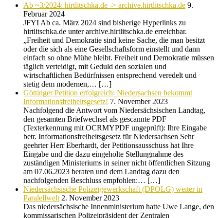
Ab ~3/2024: hirtlitschka.de -> archive.hirtlitschka.de
9.
Februar 2024
JFYI Ab ca. März 2024 sind bisherige Hyperlinks zu
hirtlitschka.de unter archive.hirtlitschka.de erreichbar.
„Freiheit und Demokratie sind keine Sache, die man besitzt
oder die sich als eine Gesellschaftsform einstellt und dann
einfach so ohne Mühe bleibt. Freiheit und Demokratie müssen
täglich verteidigt, mit Geduld den sozialen und
wirtschaftlichen Bedürfnissen entsprechend veredelt und
stetig dem modernen,… […]
Göttinger Petition erfolgreich: Niedersachsen bekommt
Informationsfreiheitsgesetz!
7. November 2023
Nachfolgend die Antwort vom Niedersächsischen Landtag,
den gesamten Briefwechsel als gescannte PDF
(Texterkennung mit OCRMYPDF ungeprüft): Ihre Eingabe
betr. Informationsfreiheitsgesetz für Niedersachsen Sehr
geehrter Herr Eberhardt, der Petitionsausschuss hat Ihre
Eingabe und die dazu eingeholte Stellungnahme des
zuständigen Ministeriums in seiner nicht öffentlichen Sitzung
am 07.06.2023 beraten und dem Landtag dazu den
nachfolgenden Beschluss empfohlen:… […]
Niedersächsische Polizeigewerkschaft (DPOLG) weiter in
Paralellwelt
2. November 2023
Das niedersächsische Innenministerium hatte Uwe Lange, den
kommissarischen Polizeipräsident der Zentralen