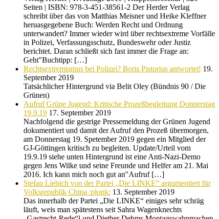
Seiten | ISBN: 978-3-451-38561-2 Der Herder Verlag
schreibt über das von Matthias Meisner und Heike Kleffner
heruasgegebene Buch: Werden Recht und Ordnung
unterwandert? Immer wieder wird über rechtsextreme Vorfälle
in Polizei, Verfassungsschutz, Bundeswehr oder Justiz
berichtet. Daran schließt sich fast immer die Frage an:
Geht"Buchtipp: […]
Rechtsextremismus bei Polizei? Boris Pistorius antwortet!
19.
September 2019
Tatsächlicher Hintergrund via Belit Oley (Bündnis 90 / Die
Grünen)
Aufruf Grüne Jugend: Kritische Prozeßbegleitung Donnerstag
19.9.19
17. September 2019
Nachfolgend die gestrige Pressemeldung der Grünen Jugend
dokumentiert und damit der Aufruf den Prozeß übermorgen,
am Donnerstag 19. Spetember 2019 gegen ein Mitglied der
GJ-Göttingen kritisch zu begleiten. Update/Urteil vom
19.9.19 siehe unten Hintergrund ist eine Anti-Nazi-Demo
gegen Jens Wilke und seine Freunde und Helfer am 21. Mai
2016. Ich kann mich noch gut an"Aufruf […]
Stefan Liebich von der Partei „Die LINKE“ argumentiert für
Volksrepublik China :plonk:
13. September 2019
Das innerhalb der Partei „Die LINKE“ einiges sehr schräg
läuft, weis man spätestens seit Sahra Wagenknechts
„Gastrecht-Rede“¹ und Diether Dehms Montagswahnmachen