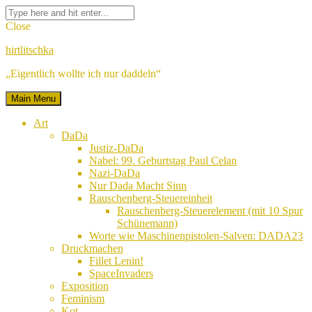
Skip
Facebook
Twitter
Google
Linkedin
Instagram
YouTube
Pinterest
Tumblr
Flickr
VK
Search
to
Plus
for:
Close
content
hirtlitschka
„Eigentlich wollte ich nur daddeln“
Main Menu
Art
DaDa
Justiz-DaDa
Nabel: 99. Geburtstag Paul Celan
Nazi-DaDa
Nur Dada Macht Sinn
Rauschenberg-Steuereinheit
Rauschenberg-Steuerelement (mit 10 Spur
Schünemann)
Worte wie Maschinenpistolen-Salven: DADA23
Druckmachen
Fillet Lenin!
SpaceInvaders
Exposition
Feminism
Kot