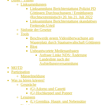
Dinge / Things
Linksammlungen
Linksammlung Berichterstattung Polizist PD
Göttingen Durchsuchungen / Ermittlungen
(Rechtsextremistisch) 20. bis 21. Juli 2022
Linksammlung Berichterstattung skandalöses
Fretterode-Urteil
Sinfonie der Gesetze
Tools
Beschwerde gegen Videoüberwachung am
Waageplatz durch Staatsanwaltschaft Göttingen
Blog
Unbeantwortete Medienanfragen
Anfrage Linke NDS: Änderung
Landesliste nach der
Aufstellungsversammlung
MOTD
Partizipation
Mängelmeldung
Was zu hören kriegen!
Gespräche
(G) Adorno und Canetti
(G) Hochkeppel und Popper
Lesungen
(L) Gremliza, Haupt- und Nebensätze