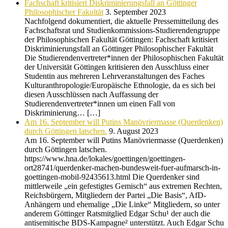
Fachschaft kritisiert Diskriminierungsfall an Göttinger
Philosophischer Fakultät
3. September 2023
Nachfolgend dokumentiert, die aktuelle Pressemitteilung des
Fachschaftsrat und Studienkommissions-Studierendengruppe
der Philosophischen Fakultät Göttingen: Fachschaft kritisiert
Diskriminierungsfall an Göttinger Philosophischer Fakultät
Die Studierendenvertreter*innen der Philosophischen Fakultät
der Universität Göttingen kritisieren den Ausschluss einer
Studentin aus mehreren Lehrveranstaltungen des Faches
Kulturanthropologie/Europäische Ethnologie, da es sich bei
diesen Ausschlüssen nach Auffassung der
Studierendenvertreter*innen um einen Fall von
Diskriminierung… […]
Am 16. September will Putins Manövriermasse (Querdenken)
durch Göttingen latschen.
9. August 2023
Am 16. September will Putins Manövriermasse (Querdenken)
durch Göttingen latschen.
https://www.hna.de/lokales/goettingen/goettingen-
ort28741/querdenker-machen-bundesweit-fuer-aufmarsch-in-
goettingen-mobil-92435613.html Die Querdenker sind
mittlerweile „ein gefestigtes Gemisch“ aus extremen Rechten,
Reichsbürgern, Mitgliedern der Partei „Die Basis“, AfD-
Anhängern und ehemalige „Die Linke“ Mitgliedern, so unter
anderem Göttinger Ratsmitglied Edgar Schu¹ der auch die
antisemitische BDS-Kampagne² unterstützt. Auch Edgar Schu