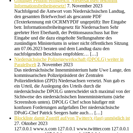
Göttinger Petition erfolgreich: Niedersachsen bekommt
Informationsfreiheitsgesetz!
7. November 2023
Nachfolgend die Antwort vom Niedersächsischen Landtag,
den gesamten Briefwechsel als gescannte PDF
(Texterkennung mit OCRMYPDF ungeprüft): Ihre Eingabe
betr. Informationsfreiheitsgesetz für Niedersachsen Sehr
geehrter Herr Eberhardt, der Petitionsausschuss hat Ihre
Eingabe und die dazu eingeholte Stellungnahme des
zuständigen Ministeriums in seiner nicht öffentlichen Sitzung
am 07.06.2023 beraten und dem Landtag dazu den
nachfolgenden Beschluss empfohlen:… […]
Niedersächsische Polizeigewerkschaft (DPOLG) weiter in
Paralellwelt
2. November 2023
Das niedersächsische Innenministerium hatte Uwe Lange, den
kommissarischen Polizeipräsident der Zentralen
Polizeidirektion (ZPD) Niedersachsen versetzt. Nun gab es
ein Urteil, die Auslegung des Urteils durch die
niedersächsische DPOLG unterscheidet sich maximal von der
Sichtweise des niedersächsischen Innenministeriums (siehe
Screenshots unten). DPOLG Chef schon häufiger mit
konfusen Forderungen aufgefallen Der niedersächsische
DPolG-Chef Patrick Seegers hatte auch… […]
Blockliste damit Zugriff auf/von Twitter/x (fast) unmöglich ist
27. Oktober 2023
127.0.0.1 www.x.com 127.0.0.1 www.twittter.com 127.0.0.1