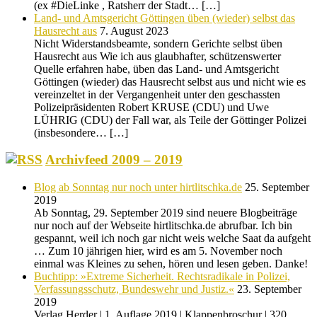
(ex #DieLinke , Ratsherr der Stadt… […]
Land- und Amtsgericht Göttingen üben (wieder) selbst das
Hausrecht aus
7. August 2023
Nicht Widerstandsbeamte, sondern Gerichte selbst üben
Hausrecht aus Wie ich aus glaubhafter, schützenswerter
Quelle erfahren habe, üben das Land- und Amtsgericht
Göttingen (wieder) das Hausrecht selbst aus und nicht wie es
vereinzeltet in der Vergangenheit unter den geschassten
Polizeipräsidenten Robert KRUSE (CDU) und Uwe
LÜHRIG (CDU) der Fall war, als Teile der Göttinger Polizei
(insbesondere… […]
Archivfeed 2009 – 2019
Blog ab Sonntag nur noch unter hirtlitschka.de
25. September
2019
Ab Sonntag, 29. September 2019 sind neuere Blogbeiträge
nur noch auf der Webseite hirtlitschka.de abrufbar. Ich bin
gespannt, weil ich noch gar nicht weis welche Saat da aufgeht
… Zum 10 jährigen hier, wird es am 5. November noch
einmal was Kleines zu sehen, hören und lesen geben. Danke!
Buchtipp: »Extreme Sicherheit. Rechtsradikale in Polizei,
Verfassungsschutz, Bundeswehr und Justiz.«
23. September
2019
Verlag Herder | 1. Auflage 2019 | Klappenbroschur | 320