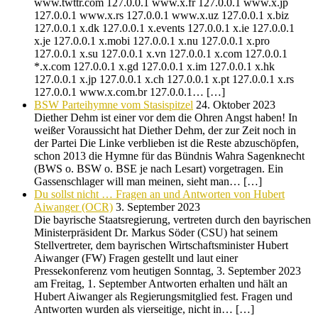
www.twttr.com 127.0.0.1 www.x.fr 127.0.0.1 www.x.jp
127.0.0.1 www.x.rs 127.0.0.1 www.x.uz 127.0.0.1 x.biz
127.0.0.1 x.dk 127.0.0.1 x.events 127.0.0.1 x.ie 127.0.0.1
x.je 127.0.0.1 x.mobi 127.0.0.1 x.nu 127.0.0.1 x.pro
127.0.0.1 x.su 127.0.0.1 x.vn 127.0.0.1 x.com 127.0.0.1
*.x.com 127.0.0.1 x.gd 127.0.0.1 x.im 127.0.0.1 x.hk
127.0.0.1 x.jp 127.0.0.1 x.ch 127.0.0.1 x.pt 127.0.0.1 x.rs
127.0.0.1 www.x.com.br 127.0.0.1… […]
BSW Parteihymne vom Stasispitzel
24. Oktober 2023
Diether Dehm ist einer vor dem die Ohren Angst haben! In
weißer Voraussicht hat Diether Dehm, der zur Zeit noch in
der Partei Die Linke verblieben ist die Reste abzuschöpfen,
schon 2013 die Hymne für das Bündnis Wahra Sagenknecht
(BWS o. BSW o. BSE je nach Lesart) vorgetragen. Ein
Gassenschlager will man meinen, sieht man… […]
Du sollst nicht … Fragen an und Antworten von Hubert
Aiwanger (OCR)
3. September 2023
Die bayrische Staatsregierung, vertreten durch den bayrischen
Ministerpräsident Dr. Markus Söder (CSU) hat seinem
Stellvertreter, dem bayrischen Wirtschaftsminister Hubert
Aiwanger (FW) Fragen gestellt und laut einer
Pressekonferenz vom heutigen Sonntag, 3. September 2023
am Freitag, 1. September Antworten erhalten und hält an
Hubert Aiwanger als Regierungsmitglied fest. Fragen und
Antworten wurden als vierseitige, nicht in… […]