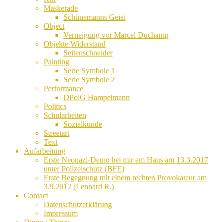
Maskerade
Schünemanns Geist
Object
Verneigung vor Marcel Duchamp
Objekte Widerstand
Seitenschneider
Painting
Serie Symbole 1
Serie Symbole 2
Performance
DPolG Hampelmann
Politics
Schularbeiten
Sozialkunde
Streetart
Text
Aufarbeitung
Erste Neonazi-Demo bei mir am Haus am 13.3.2017
unter Polizeischutz (BFE)
Erste Begegnung mit einem rechten Provokateur am
3.9.2012 (Lennard R.)
Contact
Datenschutzerklärung
Impressum