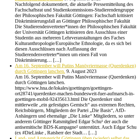
Nachfolgend dokumentiert, die aktuelle Pressemitteilung des
Fachschaftsrat und Studienkommissions-Studierendengruppe
der Philosophischen Fakultät Göttingen: Fachschaft kritisiert
Diskriminierungsfall an Göttinger Philosophischer Fakultät
Die Studierendenvertreter*innen der Philosophischen Fakultät
der Universität Göttingen kritisieren den Ausschluss einer
Studentin aus mehreren Lehrveranstaltungen des Faches
Kulturanthropologie/Europäische Ethnologie, da es sich bei
diesen Ausschlüssen nach Auffassung der
Studierendenvertreter*innen um einen Fall von
Diskriminierung… […]
Am 16. September will Putins Manövriermasse (Querdenken)
durch Göttingen latschen.
9. August 2023
Am 16. September will Putins Manövriermasse (Querdenken)
durch Göttingen latschen.
https://www.hna.de/lokales/goettingen/goettingen-
ort28741/querdenker-machen-bundesweit-fuer-aufmarsch-in-
goettingen-mobil-92435613.html Die Querdenker sind
mittlerweile „ein gefestigtes Gemisch“ aus extremen Rechten,
Reichsbürgern, Mitgliedern der Partei „Die Basis“, AfD-
Anhängern und ehemalige „Die Linke“ Mitgliedern, so unter
anderem Göttinger Ratsmitglied Edgar Schu¹ der auch die
antisemitische BDS-Kampagne² unterstützt. Auch Edgar Schu
(ex #DieLinke , Ratsherr der Stadt… […]
Land- und Amtsgericht Göttingen üben (wieder) selbst das