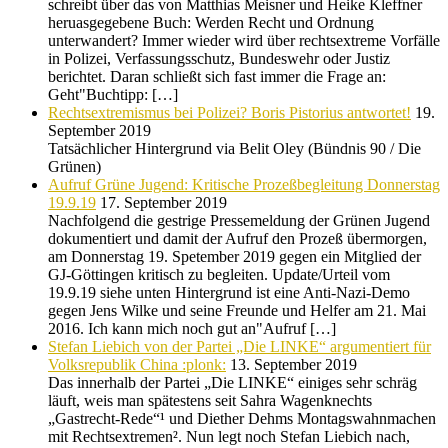
schreibt über das von Matthias Meisner und Heike Kleffner
heruasgegebene Buch: Werden Recht und Ordnung
unterwandert? Immer wieder wird über rechtsextreme Vorfälle
in Polizei, Verfassungsschutz, Bundeswehr oder Justiz
berichtet. Daran schließt sich fast immer die Frage an:
Geht"Buchtipp: […]
Rechtsextremismus bei Polizei? Boris Pistorius antwortet!
19.
September 2019
Tatsächlicher Hintergrund via Belit Oley (Bündnis 90 / Die
Grünen)
Aufruf Grüne Jugend: Kritische Prozeßbegleitung Donnerstag
19.9.19
17. September 2019
Nachfolgend die gestrige Pressemeldung der Grünen Jugend
dokumentiert und damit der Aufruf den Prozeß übermorgen,
am Donnerstag 19. Spetember 2019 gegen ein Mitglied der
GJ-Göttingen kritisch zu begleiten. Update/Urteil vom
19.9.19 siehe unten Hintergrund ist eine Anti-Nazi-Demo
gegen Jens Wilke und seine Freunde und Helfer am 21. Mai
2016. Ich kann mich noch gut an"Aufruf […]
Stefan Liebich von der Partei „Die LINKE“ argumentiert für
Volksrepublik China :plonk:
13. September 2019
Das innerhalb der Partei „Die LINKE“ einiges sehr schräg
läuft, weis man spätestens seit Sahra Wagenknechts
„Gastrecht-Rede“¹ und Diether Dehms Montagswahnmachen
mit Rechtsextremen². Nun legt noch Stefan Liebich nach,