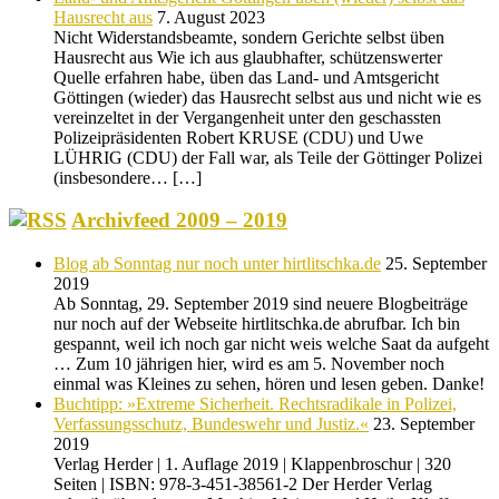
Hausrecht aus
7. August 2023
Nicht Widerstandsbeamte, sondern Gerichte selbst üben
Hausrecht aus Wie ich aus glaubhafter, schützenswerter
Quelle erfahren habe, üben das Land- und Amtsgericht
Göttingen (wieder) das Hausrecht selbst aus und nicht wie es
vereinzeltet in der Vergangenheit unter den geschassten
Polizeipräsidenten Robert KRUSE (CDU) und Uwe
LÜHRIG (CDU) der Fall war, als Teile der Göttinger Polizei
(insbesondere… […]
Archivfeed 2009 – 2019
Blog ab Sonntag nur noch unter hirtlitschka.de
25. September
2019
Ab Sonntag, 29. September 2019 sind neuere Blogbeiträge
nur noch auf der Webseite hirtlitschka.de abrufbar. Ich bin
gespannt, weil ich noch gar nicht weis welche Saat da aufgeht
… Zum 10 jährigen hier, wird es am 5. November noch
einmal was Kleines zu sehen, hören und lesen geben. Danke!
Buchtipp: »Extreme Sicherheit. Rechtsradikale in Polizei,
Verfassungsschutz, Bundeswehr und Justiz.«
23. September
2019
Verlag Herder | 1. Auflage 2019 | Klappenbroschur | 320
Seiten | ISBN: 978-3-451-38561-2 Der Herder Verlag