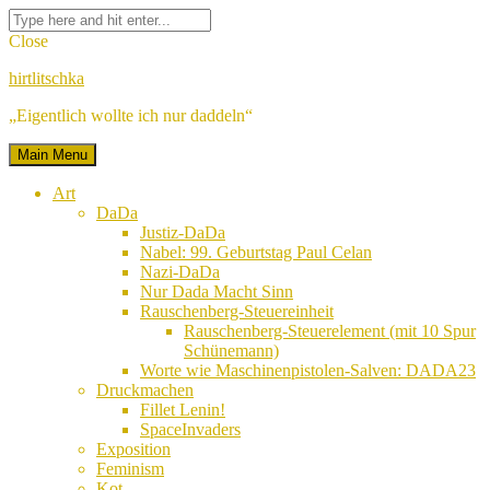
Skip
Facebook
Twitter
Google
Linkedin
Instagram
YouTube
Pinterest
Tumblr
Flickr
VK
Search
to
Plus
for:
Close
content
hirtlitschka
„Eigentlich wollte ich nur daddeln“
Main Menu
Art
DaDa
Justiz-DaDa
Nabel: 99. Geburtstag Paul Celan
Nazi-DaDa
Nur Dada Macht Sinn
Rauschenberg-Steuereinheit
Rauschenberg-Steuerelement (mit 10 Spur
Schünemann)
Worte wie Maschinenpistolen-Salven: DADA23
Druckmachen
Fillet Lenin!
SpaceInvaders
Exposition
Feminism
Kot