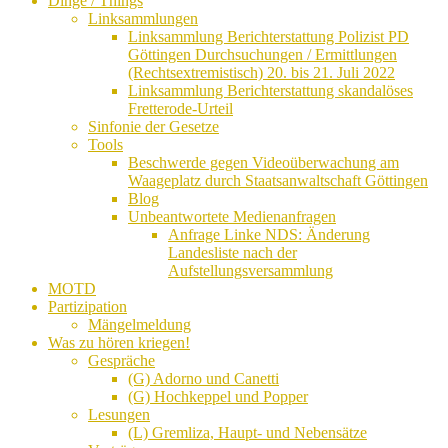
Dinge / Things
Linksammlungen
Linksammlung Berichterstattung Polizist PD
Göttingen Durchsuchungen / Ermittlungen
(Rechtsextremistisch) 20. bis 21. Juli 2022
Linksammlung Berichterstattung skandalöses
Fretterode-Urteil
Sinfonie der Gesetze
Tools
Beschwerde gegen Videoüberwachung am
Waageplatz durch Staatsanwaltschaft Göttingen
Blog
Unbeantwortete Medienanfragen
Anfrage Linke NDS: Änderung
Landesliste nach der
Aufstellungsversammlung
MOTD
Partizipation
Mängelmeldung
Was zu hören kriegen!
Gespräche
(G) Adorno und Canetti
(G) Hochkeppel und Popper
Lesungen
(L) Gremliza, Haupt- und Nebensätze