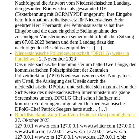
Nachfolgend die Antwort vom Niedersächsischen Landtag,
den gesamten Briefwechsel als gescannte PDF
(Texterkennung mit OCRMYPDF ungeprüft): Ihre Eingabe
betr. Informationsfreiheitsgesetz für Niedersachsen Sehr
geehrter Herr Eberhardt, der Petitionsausschuss hat Ihre
Eingabe und die dazu eingeholte Stellungnahme des
zuständigen Ministeriums in seiner nicht öffentlichen Sitzung
am 07.06.2023 beraten und dem Landtag dazu den
nachfolgenden Beschluss empfohlen:… […]
Niedersächsische Polizeigewerkschaft (DPOLG) weiter in
Paralellwelt
2. November 2023
Das niedersächsische Innenministerium hatte Uwe Lange, den
kommissarischen Polizeipräsident der Zentralen
Polizeidirektion (ZPD) Niedersachsen versetzt. Nun gab es
ein Urteil, die Auslegung des Urteils durch die
niedersächsische DPOLG unterscheidet sich maximal von der
Sichtweise des niedersächsischen Innenministeriums (siehe
Screenshots unten). DPOLG Chef schon häufiger mit
konfusen Forderungen aufgefallen Der niedersächsische
DPolG-Chef Patrick Seegers hatte auch… […]
Blockliste damit Zugriff auf/von Twitter/x (fast) unmöglich ist
27. Oktober 2023
127.0.0.1 www.x.com 127.0.0.1 www.twittter.com 127.0.0.1
www.twttr.com 127.0.0.1 www.x.fr 127.0.0.1 www.x.jp
127.0.0.1 www.x.rs 127.0.0.1 www.x.uz 127.0.0.1 x.biz