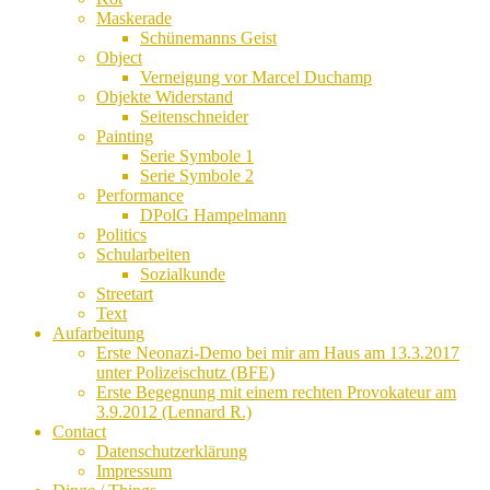
Maskerade
Schünemanns Geist
Object
Verneigung vor Marcel Duchamp
Objekte Widerstand
Seitenschneider
Painting
Serie Symbole 1
Serie Symbole 2
Performance
DPolG Hampelmann
Politics
Schularbeiten
Sozialkunde
Streetart
Text
Aufarbeitung
Erste Neonazi-Demo bei mir am Haus am 13.3.2017
unter Polizeischutz (BFE)
Erste Begegnung mit einem rechten Provokateur am
3.9.2012 (Lennard R.)
Contact
Datenschutzerklärung
Impressum