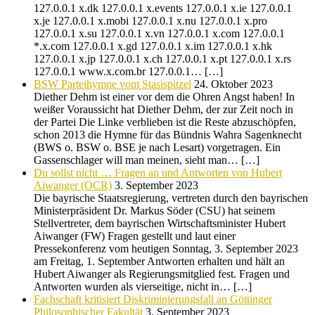
127.0.0.1 x.dk 127.0.0.1 x.events 127.0.0.1 x.ie 127.0.0.1
x.je 127.0.0.1 x.mobi 127.0.0.1 x.nu 127.0.0.1 x.pro
127.0.0.1 x.su 127.0.0.1 x.vn 127.0.0.1 x.com 127.0.0.1
*.x.com 127.0.0.1 x.gd 127.0.0.1 x.im 127.0.0.1 x.hk
127.0.0.1 x.jp 127.0.0.1 x.ch 127.0.0.1 x.pt 127.0.0.1 x.rs
127.0.0.1 www.x.com.br 127.0.0.1… […]
BSW Parteihymne vom Stasispitzel
24. Oktober 2023
Diether Dehm ist einer vor dem die Ohren Angst haben! In
weißer Voraussicht hat Diether Dehm, der zur Zeit noch in
der Partei Die Linke verblieben ist die Reste abzuschöpfen,
schon 2013 die Hymne für das Bündnis Wahra Sagenknecht
(BWS o. BSW o. BSE je nach Lesart) vorgetragen. Ein
Gassenschlager will man meinen, sieht man… […]
Du sollst nicht … Fragen an und Antworten von Hubert
Aiwanger (OCR)
3. September 2023
Die bayrische Staatsregierung, vertreten durch den bayrischen
Ministerpräsident Dr. Markus Söder (CSU) hat seinem
Stellvertreter, dem bayrischen Wirtschaftsminister Hubert
Aiwanger (FW) Fragen gestellt und laut einer
Pressekonferenz vom heutigen Sonntag, 3. September 2023
am Freitag, 1. September Antworten erhalten und hält an
Hubert Aiwanger als Regierungsmitglied fest. Fragen und
Antworten wurden als vierseitige, nicht in… […]
Fachschaft kritisiert Diskriminierungsfall an Göttinger
Philosophischer Fakultät
3. September 2023