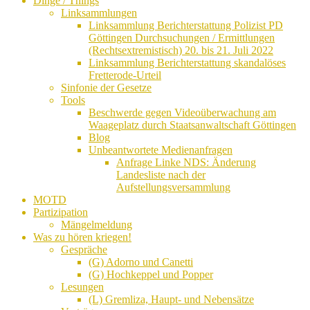
Dinge / Things
Linksammlungen
Linksammlung Berichterstattung Polizist PD
Göttingen Durchsuchungen / Ermittlungen
(Rechtsextremistisch) 20. bis 21. Juli 2022
Linksammlung Berichterstattung skandalöses
Fretterode-Urteil
Sinfonie der Gesetze
Tools
Beschwerde gegen Videoüberwachung am
Waageplatz durch Staatsanwaltschaft Göttingen
Blog
Unbeantwortete Medienanfragen
Anfrage Linke NDS: Änderung
Landesliste nach der
Aufstellungsversammlung
MOTD
Partizipation
Mängelmeldung
Was zu hören kriegen!
Gespräche
(G) Adorno und Canetti
(G) Hochkeppel und Popper
Lesungen
(L) Gremliza, Haupt- und Nebensätze