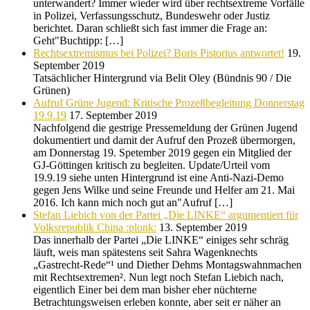
unterwandert? Immer wieder wird über rechtsextreme Vorfälle
in Polizei, Verfassungsschutz, Bundeswehr oder Justiz
berichtet. Daran schließt sich fast immer die Frage an:
Geht"Buchtipp: […]
Rechtsextremismus bei Polizei? Boris Pistorius antwortet!
19.
September 2019
Tatsächlicher Hintergrund via Belit Oley (Bündnis 90 / Die
Grünen)
Aufruf Grüne Jugend: Kritische Prozeßbegleitung Donnerstag
19.9.19
17. September 2019
Nachfolgend die gestrige Pressemeldung der Grünen Jugend
dokumentiert und damit der Aufruf den Prozeß übermorgen,
am Donnerstag 19. Spetember 2019 gegen ein Mitglied der
GJ-Göttingen kritisch zu begleiten. Update/Urteil vom
19.9.19 siehe unten Hintergrund ist eine Anti-Nazi-Demo
gegen Jens Wilke und seine Freunde und Helfer am 21. Mai
2016. Ich kann mich noch gut an"Aufruf […]
Stefan Liebich von der Partei „Die LINKE“ argumentiert für
Volksrepublik China :plonk:
13. September 2019
Das innerhalb der Partei „Die LINKE“ einiges sehr schräg
läuft, weis man spätestens seit Sahra Wagenknechts
„Gastrecht-Rede“¹ und Diether Dehms Montagswahnmachen
mit Rechtsextremen². Nun legt noch Stefan Liebich nach,
eigentlich Einer bei dem man bisher eher nüchterne
Betrachtungsweisen erleben konnte, aber seit er näher an