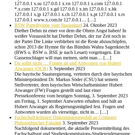
127.0.0.1 x.su 127.0.0.1 x.vn 127.0.0.1 x.com 127.0.0.1
*.x.com 127.0.0.1 x.gd 127.0.0.1 x.im 127.0.0.1 x.hk
127.0.0.1 x.jp 127.0.0.1 x.ch 127.0.0.1 x.pt 127.0.0.1 x.rs
127.0.0.1 www.x.com.br 127.0.0.1… […]
BSW Parteihymne vom Stasispitzel
24. Oktober 2023
Diether Dehm ist einer vor dem die Ohren Angst haben! In
weißer Voraussicht hat Diether Dehm, der zur Zeit noch in
der Partei Die Linke verblieben ist die Reste abzuschöpfen,
schon 2013 die Hymne für das Bündnis Wahra Sagenknecht
(BWS o. BSW o. BSE je nach Lesart) vorgetragen. Ein
Gassenschlager will man meinen, sieht man… […]
Du sollst nicht … Fragen an und Antworten von Hubert
Aiwanger (OCR)
3. September 2023
Die bayrische Staatsregierung, vertreten durch den bayrischen
Ministerpräsident Dr. Markus Söder (CSU) hat seinem
Stellvertreter, dem bayrischen Wirtschaftsminister Hubert
Aiwanger (FW) Fragen gestellt und laut einer
Pressekonferenz vom heutigen Sonntag, 3. September 2023
am Freitag, 1. September Antworten erhalten und hält an
Hubert Aiwanger als Regierungsmitglied fest. Fragen und
Antworten wurden als vierseitige, nicht in… […]
Fachschaft kritisiert Diskriminierungsfall an Göttinger
Philosophischer Fakultät
3. September 2023
Nachfolgend dokumentiert, die aktuelle Pressemitteilung des
Fachschaftsrat und Studienkommissions-Studierendengruppe