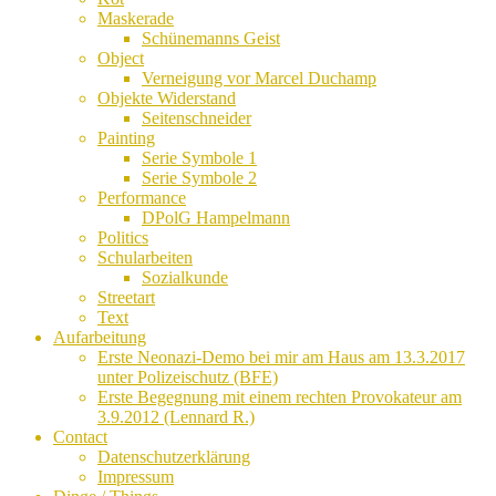
Maskerade
Schünemanns Geist
Object
Verneigung vor Marcel Duchamp
Objekte Widerstand
Seitenschneider
Painting
Serie Symbole 1
Serie Symbole 2
Performance
DPolG Hampelmann
Politics
Schularbeiten
Sozialkunde
Streetart
Text
Aufarbeitung
Erste Neonazi-Demo bei mir am Haus am 13.3.2017
unter Polizeischutz (BFE)
Erste Begegnung mit einem rechten Provokateur am
3.9.2012 (Lennard R.)
Contact
Datenschutzerklärung
Impressum