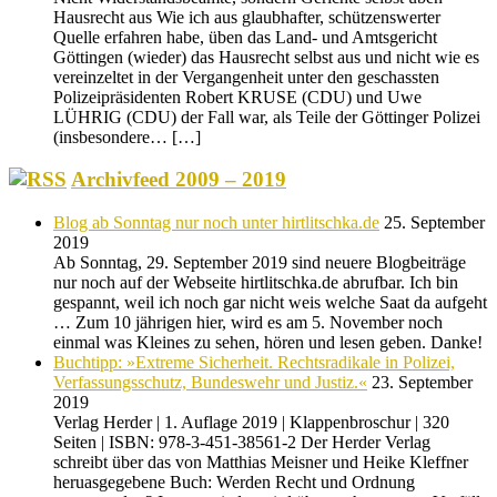
Hausrecht aus Wie ich aus glaubhafter, schützenswerter
Quelle erfahren habe, üben das Land- und Amtsgericht
Göttingen (wieder) das Hausrecht selbst aus und nicht wie es
vereinzeltet in der Vergangenheit unter den geschassten
Polizeipräsidenten Robert KRUSE (CDU) und Uwe
LÜHRIG (CDU) der Fall war, als Teile der Göttinger Polizei
(insbesondere… […]
Archivfeed 2009 – 2019
Blog ab Sonntag nur noch unter hirtlitschka.de
25. September
2019
Ab Sonntag, 29. September 2019 sind neuere Blogbeiträge
nur noch auf der Webseite hirtlitschka.de abrufbar. Ich bin
gespannt, weil ich noch gar nicht weis welche Saat da aufgeht
… Zum 10 jährigen hier, wird es am 5. November noch
einmal was Kleines zu sehen, hören und lesen geben. Danke!
Buchtipp: »Extreme Sicherheit. Rechtsradikale in Polizei,
Verfassungsschutz, Bundeswehr und Justiz.«
23. September
2019
Verlag Herder | 1. Auflage 2019 | Klappenbroschur | 320
Seiten | ISBN: 978-3-451-38561-2 Der Herder Verlag
schreibt über das von Matthias Meisner und Heike Kleffner
heruasgegebene Buch: Werden Recht und Ordnung