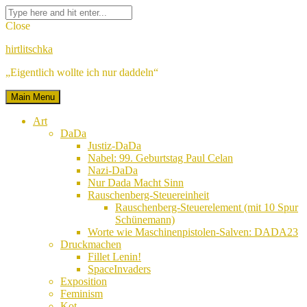
Skip
Facebook
Twitter
Google
Linkedin
Instagram
YouTube
Pinterest
Tumblr
Flickr
VK
Search
to
Plus
for:
Close
content
hirtlitschka
„Eigentlich wollte ich nur daddeln“
Main Menu
Art
DaDa
Justiz-DaDa
Nabel: 99. Geburtstag Paul Celan
Nazi-DaDa
Nur Dada Macht Sinn
Rauschenberg-Steuereinheit
Rauschenberg-Steuerelement (mit 10 Spur
Schünemann)
Worte wie Maschinenpistolen-Salven: DADA23
Druckmachen
Fillet Lenin!
SpaceInvaders
Exposition
Feminism
Kot