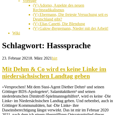
Vorträge
(V) Adorno, Aspekte des neuen
Rechtsradikalismus
(V) Ebermann, Die freieste Versuchung seit es
Deutschland gibt?
(V) Elias Canetti, Die Blendung
(V) Galow-Bergemann, Nieder mit der Arbeit!
Wiki
Schlagwort:
Hasssprache
23. Februar 2021
8. März 2021
hirt
Mit Dehm & Co wird es keine Linke im
niedersächsischen Landtag geben
»Versprochen! Mit dem Stasi-Agent Diether Dehm¹ und seinen
Göttinger BDS-Apologeten², Salamitaktikern³ und seinen
niederdeutschen Dimitroff-Spielmannsgehilfen⁴, wird es keine ›Die
Linke‹ im Niedersächsischen Landtag geben. Und nebenbei, auch in
Göttinger Kommunalräten, hat ›Die Linke‹ ihre
Daseinsberechtigung längst verwirkt. Das ist mir im Februar 2020
2021, nach dem ich einem übergriffigen Ortsratsmitglied dieses