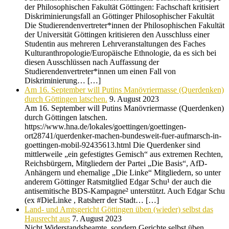
der Philosophischen Fakultät Göttingen: Fachschaft kritisiert
Diskriminierungsfall an Göttinger Philosophischer Fakultät
Die Studierendenvertreter*innen der Philosophischen Fakultät
der Universität Göttingen kritisieren den Ausschluss einer
Studentin aus mehreren Lehrveranstaltungen des Faches
Kulturanthropologie/Europäische Ethnologie, da es sich bei
diesen Ausschlüssen nach Auffassung der
Studierendenvertreter*innen um einen Fall von
Diskriminierung… […]
Am 16. September will Putins Manövriermasse (Querdenken)
durch Göttingen latschen.
9. August 2023
Am 16. September will Putins Manövriermasse (Querdenken)
durch Göttingen latschen.
https://www.hna.de/lokales/goettingen/goettingen-
ort28741/querdenker-machen-bundesweit-fuer-aufmarsch-in-
goettingen-mobil-92435613.html Die Querdenker sind
mittlerweile „ein gefestigtes Gemisch“ aus extremen Rechten,
Reichsbürgern, Mitgliedern der Partei „Die Basis“, AfD-
Anhängern und ehemalige „Die Linke“ Mitgliedern, so unter
anderem Göttinger Ratsmitglied Edgar Schu¹ der auch die
antisemitische BDS-Kampagne² unterstützt. Auch Edgar Schu
(ex #DieLinke , Ratsherr der Stadt… […]
Land- und Amtsgericht Göttingen üben (wieder) selbst das
Hausrecht aus
7. August 2023
Nicht Widerstandsbeamte, sondern Gerichte selbst üben