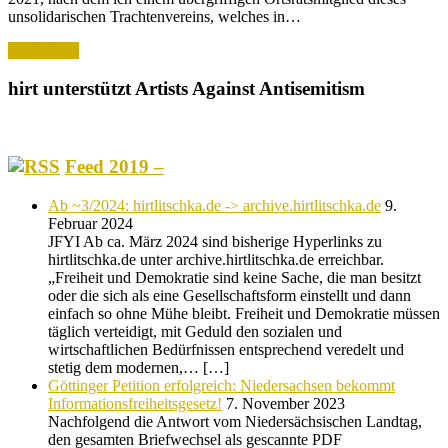
unsolidarischen Trachtenvereins, welches in…
Read More
hirt unterstützt Artists Against Antisemitism
Feed 2019 –
Ab ~3/2024: hirtlitschka.de -> archive.hirtlitschka.de
9.
Februar 2024
JFYI Ab ca. März 2024 sind bisherige Hyperlinks zu
hirtlitschka.de unter archive.hirtlitschka.de erreichbar.
„Freiheit und Demokratie sind keine Sache, die man besitzt
oder die sich als eine Gesellschaftsform einstellt und dann
einfach so ohne Mühe bleibt. Freiheit und Demokratie müssen
täglich verteidigt, mit Geduld den sozialen und
wirtschaftlichen Bedürfnissen entsprechend veredelt und
stetig dem modernen,… […]
Göttinger Petition erfolgreich: Niedersachsen bekommt
Informationsfreiheitsgesetz!
7. November 2023
Nachfolgend die Antwort vom Niedersächsischen Landtag,
den gesamten Briefwechsel als gescannte PDF