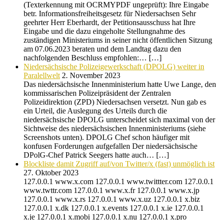
(Texterkennung mit OCRMYPDF ungeprüft): Ihre Eingabe
betr. Informationsfreiheitsgesetz für Niedersachsen Sehr
geehrter Herr Eberhardt, der Petitionsausschuss hat Ihre
Eingabe und die dazu eingeholte Stellungnahme des
zuständigen Ministeriums in seiner nicht öffentlichen Sitzung
am 07.06.2023 beraten und dem Landtag dazu den
nachfolgenden Beschluss empfohlen:… […]
Niedersächsische Polizeigewerkschaft (DPOLG) weiter in
Paralellwelt
2. November 2023
Das niedersächsische Innenministerium hatte Uwe Lange, den
kommissarischen Polizeipräsident der Zentralen
Polizeidirektion (ZPD) Niedersachsen versetzt. Nun gab es
ein Urteil, die Auslegung des Urteils durch die
niedersächsische DPOLG unterscheidet sich maximal von der
Sichtweise des niedersächsischen Innenministeriums (siehe
Screenshots unten). DPOLG Chef schon häufiger mit
konfusen Forderungen aufgefallen Der niedersächsische
DPolG-Chef Patrick Seegers hatte auch… […]
Blockliste damit Zugriff auf/von Twitter/x (fast) unmöglich ist
27. Oktober 2023
127.0.0.1 www.x.com 127.0.0.1 www.twittter.com 127.0.0.1
www.twttr.com 127.0.0.1 www.x.fr 127.0.0.1 www.x.jp
127.0.0.1 www.x.rs 127.0.0.1 www.x.uz 127.0.0.1 x.biz
127.0.0.1 x.dk 127.0.0.1 x.events 127.0.0.1 x.ie 127.0.0.1
x.je 127.0.0.1 x.mobi 127.0.0.1 x.nu 127.0.0.1 x.pro