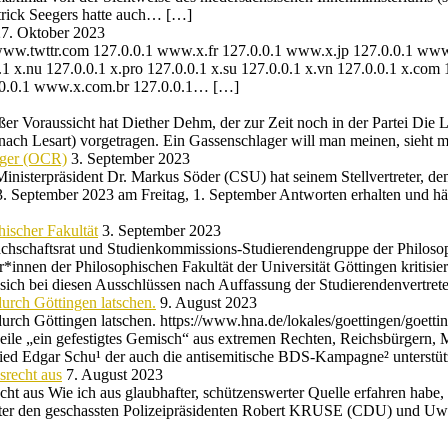
trick Seegers hatte auch… […]
7. Oktober 2023
ww.twttr.com 127.0.0.1 www.x.fr 127.0.0.1 www.x.jp 127.0.0.1 www.x
0.1 x.nu 127.0.0.1 x.pro 127.0.0.1 x.su 127.0.0.1 x.vn 127.0.0.1 x.com
127.0.0.1 www.x.com.br 127.0.0.1… […]
er Voraussicht hat Diether Dehm, der zur Zeit noch in der Partei Die 
ch Lesart) vorgetragen. Ein Gassenschlager will man meinen, sieht
nger (OCR)
3. September 2023
 Ministerpräsident Dr. Markus Söder (CSU) hat seinem Stellvertreter, 
 3. September 2023 am Freitag, 1. September Antworten erhalten und hä
hischer Fakultät
3. September 2023
achschaftsrat und Studienkommissions-Studierendengruppe der Philosophi
r*innen der Philosophischen Fakultät der Universität Göttingen kritisi
 sich bei diesen Ausschlüssen nach Auffassung der Studierendenvertr
urch Göttingen latschen.
9. August 2023
rch Göttingen latschen. https://www.hna.de/lokales/goettingen/goett
ile „ein gefestigtes Gemisch“ aus extremen Rechten, Reichsbürgern, 
lied Edgar Schu¹ der auch die antisemitische BDS-Kampagne² unterstü
srecht aus
7. August 2023
ht aus Wie ich aus glaubhafter, schützenswerter Quelle erfahren habe
t unter den geschassten Polizeipräsidenten Robert KRUSE (CDU) und Uw