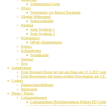
Schünemanns Geist
Object
Verneigung vor Marcel Duchamp
Objekte Widerstand
Seitenschneider
Painting
Serie Symbole 1
Serie Symbole 2
Performance
DPolG Hampelmann
Politics
Schularbeiten
Sozialkunde
Streetart
Text
Aufarbeitung
Erste Neonazi-Demo bei mir am Haus am 13.3.2017 unte
Erste Begegnung mit einem rechten Provokateur am 3.9.
Contact
Datenschutzerklärung
Impressum
Dinge / Things
Linksammlungen
Linksammlung Berichterstattung Polizist PD Götti