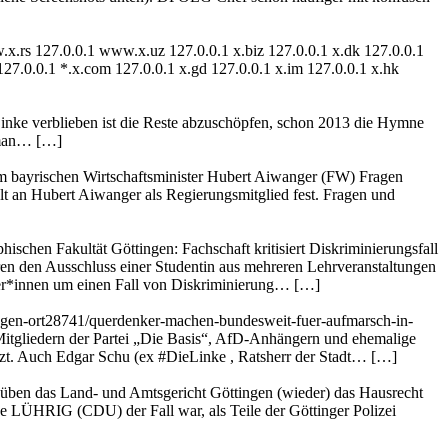
.rs 127.0.0.1 www.x.uz 127.0.0.1 x.biz 127.0.0.1 x.dk 127.0.0.1
 127.0.0.1 *.x.com 127.0.0.1 x.gd 127.0.0.1 x.im 127.0.0.1 x.hk
Linke verblieben ist die Reste abzuschöpfen, schon 2013 die Hymne
 man… […]
dem bayrischen Wirtschaftsminister Hubert Aiwanger (FW) Fragen
lt an Hubert Aiwanger als Regierungsmitglied fest. Fragen und
schen Fakultät Göttingen: Fachschaft kritisiert Diskriminierungsfall
eren den Ausschluss einer Studentin aus mehreren Lehrveranstaltungen
eter*innen um einen Fall von Diskriminierung… […]
ingen-ort28741/querdenker-machen-bundesweit-fuer-aufmarsch-in-
Mitgliedern der Partei „Die Basis“, AfD-Anhängern und ehemalige
tzt. Auch Edgar Schu (ex #DieLinke , Ratsherr der Stadt… […]
, üben das Land- und Amtsgericht Göttingen (wieder) das Hausrecht
e LÜHRIG (CDU) der Fall war, als Teile der Göttinger Polizei