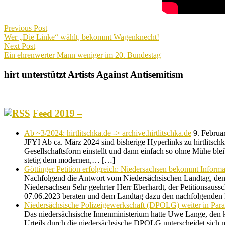
Beitragsnavigation
Previous Post
Previous
Wer „Die Linke“ wählt, bekommt Wagenknecht!
post:
Next Post
Next
Ein ehrenwerter Mann weniger im 20. Bundestag
post:
hirt unterstützt Artists Against Antisemitism
Feed 2019 –
Ab ~3/2024: hirtlitschka.de -> archive.hirtlitschka.de
9. Februa
JFYI Ab ca. März 2024 sind bisherige Hyperlinks zu hirtlitschka.
Gesellschaftsform einstellt und dann einfach so ohne Mühe blei
stetig dem modernen,… […]
Göttinger Petition erfolgreich: Niedersachsen bekommt Informat
Nachfolgend die Antwort vom Niedersächsischen Landtag, den 
Niedersachsen Sehr geehrter Herr Eberhardt, der Petitionsaussc
07.06.2023 beraten und dem Landtag dazu den nachfolgende
Niedersächsische Polizeigewerkschaft (DPOLG) weiter in Paral
Das niedersächsische Innenministerium hatte Uwe Lange, den ko
Urteils durch die niedersächsische DPOLG unterscheidet sich 