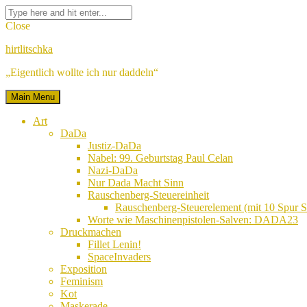
Skip
Facebook
Twitter
Google
Linkedin
Instagram
YouTube
Pinterest
Tumblr
Flickr
VK
Search
to
Plus
for:
Close
content
hirtlitschka
„Eigentlich wollte ich nur daddeln“
Main Menu
Art
DaDa
Justiz-DaDa
Nabel: 99. Geburtstag Paul Celan
Nazi-DaDa
Nur Dada Macht Sinn
Rauschenberg-Steuereinheit
Rauschenberg-Steuerelement (mit 10 Spur
Worte wie Maschinenpistolen-Salven: DADA23
Druckmachen
Fillet Lenin!
SpaceInvaders
Exposition
Feminism
Kot
Maskerade