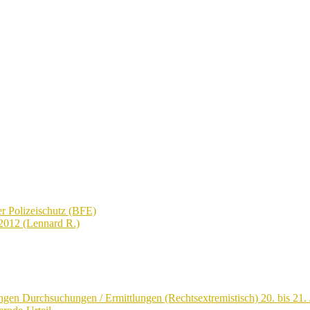
r Polizeischutz (BFE)
2012 (Lennard R.)
ngen Durchsuchungen / Ermittlungen (Rechtsextremistisch) 20. bis 21. 