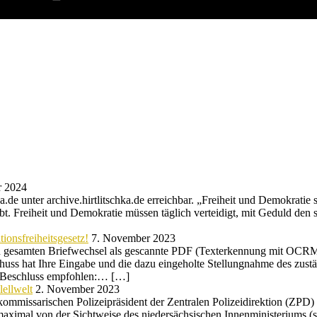
r 2024
de unter archive.hirtlitschka.de erreichbar. „Freiheit und Demokratie s
bt. Freiheit und Demokratie müssen täglich verteidigt, mit Geduld den 
ionsfreiheitsgesetz!
7. November 2023
gesamten Briefwechsel als gescannte PDF (Texterkennung mit OCRMYPD
huss hat Ihre Eingabe und die dazu eingeholte Stellungnahme des zustä
n Beschluss empfohlen:… […]
ellwelt
2. November 2023
mmissarischen Polizeipräsident der Zentralen Polizeidirektion (ZPD) 
maximal von der Sichtweise des niedersächsischen Innenministeriums 