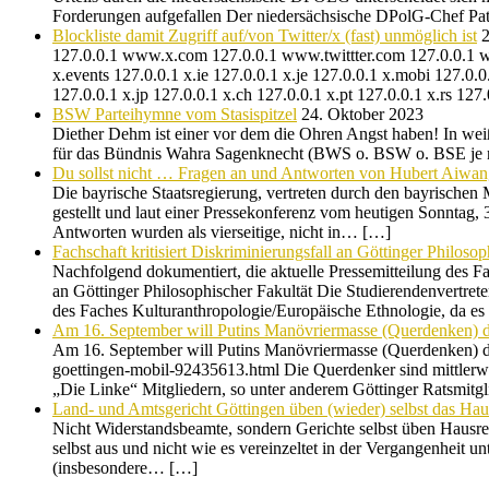
Forderungen aufgefallen Der niedersächsische DPolG-Chef Pa
Blockliste damit Zugriff auf/von Twitter/x (fast) unmöglich ist
2
127.0.0.1 www.x.com 127.0.0.1 www.twittter.com 127.0.0.1 w
x.events 127.0.0.1 x.ie 127.0.0.1 x.je 127.0.0.1 x.mobi 127.0.
127.0.0.1 x.jp 127.0.0.1 x.ch 127.0.0.1 x.pt 127.0.0.1 x.rs 
BSW Parteihymne vom Stasispitzel
24. Oktober 2023
Diether Dehm ist einer vor dem die Ohren Angst haben! In weiß
für das Bündnis Wahra Sagenknecht (BWS o. BSW o. BSE je na
Du sollst nicht … Fragen an und Antworten von Hubert Aiwa
Die bayrische Staatsregierung, vertreten durch den bayrischen
gestellt und laut einer Pressekonferenz vom heutigen Sonntag,
Antworten wurden als vierseitige, nicht in… […]
Fachschaft kritisiert Diskriminierungsfall an Göttinger Philosop
Nachfolgend dokumentiert, die aktuelle Pressemitteilung des F
an Göttinger Philosophischer Fakultät Die Studierendenvertrete
des Faches Kulturanthropologie/Europäische Ethnologie, da es
Am 16. September will Putins Manövriermasse (Querdenken) d
Am 16. September will Putins Manövriermasse (Querdenken) du
goettingen-mobil-92435613.html Die Querdenker sind mittlerwe
„Die Linke“ Mitgliedern, so unter anderem Göttinger Ratsmitg
Land- und Amtsgericht Göttingen üben (wieder) selbst das Hau
Nicht Widerstandsbeamte, sondern Gerichte selbst üben Hausrec
selbst aus und nicht wie es vereinzeltet in der Vergangenhei
(insbesondere… […]