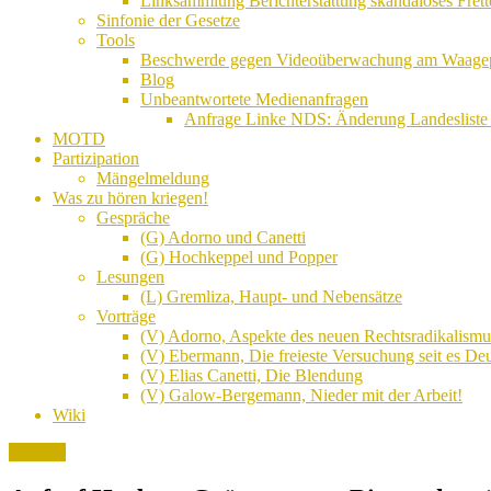
Linksammlung Berichterstattung skandalöses Frett
Sinfonie der Gesetze
Tools
Beschwerde gegen Videoüberwachung am Waagepla
Blog
Unbeantwortete Medienanfragen
Anfrage Linke NDS: Änderung Landesliste 
MOTD
Partizipation
Mängelmeldung
Was zu hören kriegen!
Gespräche
(G) Adorno und Canetti
(G) Hochkeppel und Popper
Lesungen
(L) Gremliza, Haupt- und Nebensätze
Vorträge
(V) Adorno, Aspekte des neuen Rechtsradikalismu
(V) Ebermann, Die freieste Versuchung seit es Deu
(V) Elias Canetti, Die Blendung
(V) Galow-Bergemann, Nieder mit der Arbeit!
Wiki
Soziales