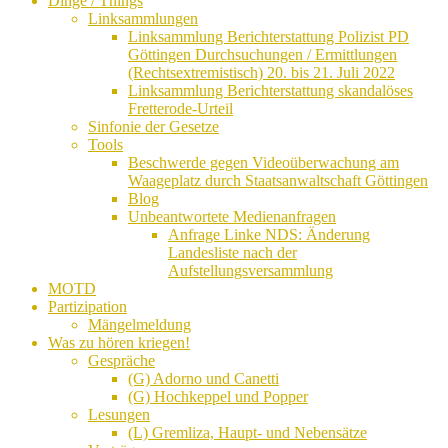
Dinge / Things
Linksammlungen
Linksammlung Berichterstattung Polizist PD
Göttingen Durchsuchungen / Ermittlungen
(Rechtsextremistisch) 20. bis 21. Juli 2022
Linksammlung Berichterstattung skandalöses
Fretterode-Urteil
Sinfonie der Gesetze
Tools
Beschwerde gegen Videoüberwachung am
Waageplatz durch Staatsanwaltschaft Göttingen
Blog
Unbeantwortete Medienanfragen
Anfrage Linke NDS: Änderung
Landesliste nach der
Aufstellungsversammlung
MOTD
Partizipation
Mängelmeldung
Was zu hören kriegen!
Gespräche
(G) Adorno und Canetti
(G) Hochkeppel und Popper
Lesungen
(L) Gremliza, Haupt- und Nebensätze