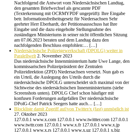
Nachfolgend die Antwort vom Niedersächsischen Landtag,
den gesamten Briefwechsel als gescannte PDF
(Texterkennung mit OCRMYPDF ungeprüft): Ihre Eingabe
betr. Informationsfreiheitsgesetz für Niedersachsen Sehr
geehrter Herr Eberhardt, der Petitionsausschuss hat Ihre
Eingabe und die dazu eingeholte Stellungnahme des
zuständigen Ministeriums in seiner nicht öffentlichen Sitzung
am 07.06.2023 beraten und dem Landtag dazu den
nachfolgenden Beschluss empfohlen:… […]
Niedersächsische Polizeigewerkschaft (DPOLG) weiter in
Paralellwelt
2. November 2023
Das niedersächsische Innenministerium hatte Uwe Lange, den
kommissarischen Polizeipräsident der Zentralen
Polizeidirektion (ZPD) Niedersachsen versetzt. Nun gab es
ein Urteil, die Auslegung des Urteils durch die
niedersächsische DPOLG unterscheidet sich maximal von der
Sichtweise des niedersächsischen Innenministeriums (siehe
Screenshots unten). DPOLG Chef schon häufiger mit
konfusen Forderungen aufgefallen Der niedersächsische
DPolG-Chef Patrick Seegers hatte auch… […]
Blockliste damit Zugriff auf/von Twitter/x (fast) unmöglich ist
27. Oktober 2023
127.0.0.1 www.x.com 127.0.0.1 www.twittter.com 127.0.0.1
www.twttr.com 127.0.0.1 www.x.fr 127.0.0.1 www.x.jp
127.0.0.1 www.x.rs 127.0.0.1 www.x.uz 127.0.0.1 x.biz