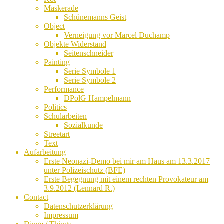
Maskerade
Schünemanns Geist
Object
Verneigung vor Marcel Duchamp
Objekte Widerstand
Seitenschneider
Painting
Serie Symbole 1
Serie Symbole 2
Performance
DPolG Hampelmann
Politics
Schularbeiten
Sozialkunde
Streetart
Text
Aufarbeitung
Erste Neonazi-Demo bei mir am Haus am 13.3.2017
unter Polizeischutz (BFE)
Erste Begegnung mit einem rechten Provokateur am
3.9.2012 (Lennard R.)
Contact
Datenschutzerklärung
Impressum