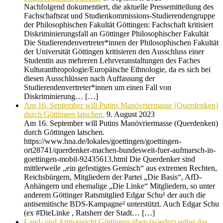
Nachfolgend dokumentiert, die aktuelle Pressemitteilung des
Fachschaftsrat und Studienkommissions-Studierendengruppe
der Philosophischen Fakultät Göttingen: Fachschaft kritisiert
Diskriminierungsfall an Göttinger Philosophischer Fakultät
Die Studierendenvertreter*innen der Philosophischen Fakultät
der Universität Göttingen kritisieren den Ausschluss einer
Studentin aus mehreren Lehrveranstaltungen des Faches
Kulturanthropologie/Europäische Ethnologie, da es sich bei
diesen Ausschlüssen nach Auffassung der
Studierendenvertreter*innen um einen Fall von
Diskriminierung… […]
Am 16. September will Putins Manövriermasse (Querdenken)
durch Göttingen latschen.
9. August 2023
Am 16. September will Putins Manövriermasse (Querdenken)
durch Göttingen latschen.
https://www.hna.de/lokales/goettingen/goettingen-
ort28741/querdenker-machen-bundesweit-fuer-aufmarsch-in-
goettingen-mobil-92435613.html Die Querdenker sind
mittlerweile „ein gefestigtes Gemisch“ aus extremen Rechten,
Reichsbürgern, Mitgliedern der Partei „Die Basis“, AfD-
Anhängern und ehemalige „Die Linke“ Mitgliedern, so unter
anderem Göttinger Ratsmitglied Edgar Schu¹ der auch die
antisemitische BDS-Kampagne² unterstützt. Auch Edgar Schu
(ex #DieLinke , Ratsherr der Stadt… […]
Land- und Amtsgericht Göttingen üben (wieder) selbst das