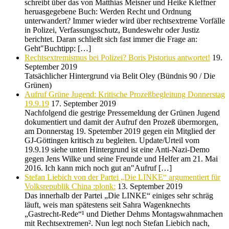
schreibt über das von Matthias Meisner und Heike Kleffner
heruasgegebene Buch: Werden Recht und Ordnung
unterwandert? Immer wieder wird über rechtsextreme Vorfälle
in Polizei, Verfassungsschutz, Bundeswehr oder Justiz
berichtet. Daran schließt sich fast immer die Frage an:
Geht"Buchtipp: […]
Rechtsextremismus bei Polizei? Boris Pistorius antwortet!
19.
September 2019
Tatsächlicher Hintergrund via Belit Oley (Bündnis 90 / Die
Grünen)
Aufruf Grüne Jugend: Kritische Prozeßbegleitung Donnerstag
19.9.19
17. September 2019
Nachfolgend die gestrige Pressemeldung der Grünen Jugend
dokumentiert und damit der Aufruf den Prozeß übermorgen,
am Donnerstag 19. Spetember 2019 gegen ein Mitglied der
GJ-Göttingen kritisch zu begleiten. Update/Urteil vom
19.9.19 siehe unten Hintergrund ist eine Anti-Nazi-Demo
gegen Jens Wilke und seine Freunde und Helfer am 21. Mai
2016. Ich kann mich noch gut an"Aufruf […]
Stefan Liebich von der Partei „Die LINKE“ argumentiert für
Volksrepublik China :plonk:
13. September 2019
Das innerhalb der Partei „Die LINKE“ einiges sehr schräg
läuft, weis man spätestens seit Sahra Wagenknechts
„Gastrecht-Rede“¹ und Diether Dehms Montagswahnmachen
mit Rechtsextremen². Nun legt noch Stefan Liebich nach,