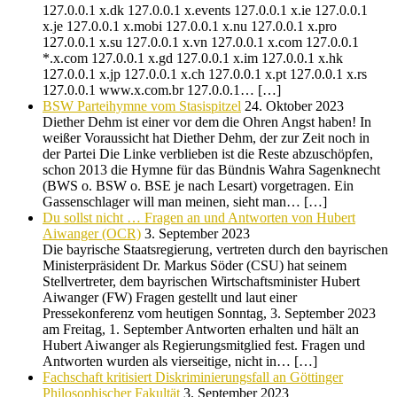
127.0.0.1 x.dk 127.0.0.1 x.events 127.0.0.1 x.ie 127.0.0.1
x.je 127.0.0.1 x.mobi 127.0.0.1 x.nu 127.0.0.1 x.pro
127.0.0.1 x.su 127.0.0.1 x.vn 127.0.0.1 x.com 127.0.0.1
*.x.com 127.0.0.1 x.gd 127.0.0.1 x.im 127.0.0.1 x.hk
127.0.0.1 x.jp 127.0.0.1 x.ch 127.0.0.1 x.pt 127.0.0.1 x.rs
127.0.0.1 www.x.com.br 127.0.0.1… […]
BSW Parteihymne vom Stasispitzel
24. Oktober 2023
Diether Dehm ist einer vor dem die Ohren Angst haben! In
weißer Voraussicht hat Diether Dehm, der zur Zeit noch in
der Partei Die Linke verblieben ist die Reste abzuschöpfen,
schon 2013 die Hymne für das Bündnis Wahra Sagenknecht
(BWS o. BSW o. BSE je nach Lesart) vorgetragen. Ein
Gassenschlager will man meinen, sieht man… […]
Du sollst nicht … Fragen an und Antworten von Hubert
Aiwanger (OCR)
3. September 2023
Die bayrische Staatsregierung, vertreten durch den bayrischen
Ministerpräsident Dr. Markus Söder (CSU) hat seinem
Stellvertreter, dem bayrischen Wirtschaftsminister Hubert
Aiwanger (FW) Fragen gestellt und laut einer
Pressekonferenz vom heutigen Sonntag, 3. September 2023
am Freitag, 1. September Antworten erhalten und hält an
Hubert Aiwanger als Regierungsmitglied fest. Fragen und
Antworten wurden als vierseitige, nicht in… […]
Fachschaft kritisiert Diskriminierungsfall an Göttinger
Philosophischer Fakultät
3. September 2023