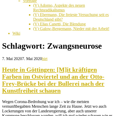
Vorträge
(V) Adorno, Aspekte des neuen
Rechtsradikalismus
(V) Ebermann, Die freieste Versuchung seit es
Deutschland gibt?
(V) Elias Canetti, Die Blendung
(V) Galow-Bergemann, Nieder mit der Arbeit!
Wiki
Schlagwort:
Zwangsneurose
7. Mai 2020
7. Mai 2020
hirt
Heute in Göttingen: [M]it kräftigen
Farben im Ostviertel und an der Otto-
Frey-Brücke bei der Bullerei nach der
Kunstfreiheit schauen
Wegen Corona-Bedrohung war ich – wie die meisten
vernunftbegabten Menschen lange Zeit zu Hause. Jetzt wo auch
Lockerungen von der Landesregierung, aber auch unserer
Kommune beschlossen wurden, will ich mal wieder schauen wie es