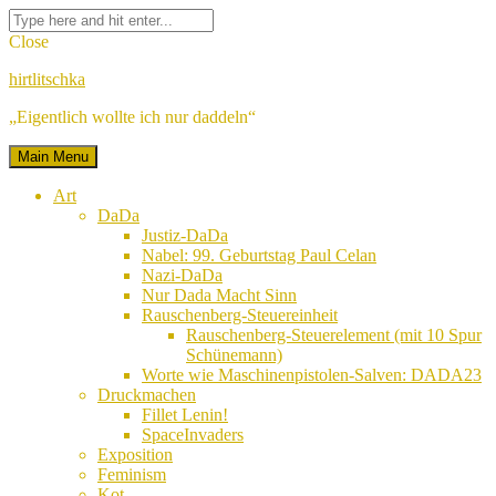
Skip
Facebook
Twitter
Google
Linkedin
Instagram
YouTube
Pinterest
Tumblr
Flickr
VK
Search
to
Plus
for:
Close
content
hirtlitschka
„Eigentlich wollte ich nur daddeln“
Main Menu
Art
DaDa
Justiz-DaDa
Nabel: 99. Geburtstag Paul Celan
Nazi-DaDa
Nur Dada Macht Sinn
Rauschenberg-Steuereinheit
Rauschenberg-Steuerelement (mit 10 Spur
Schünemann)
Worte wie Maschinenpistolen-Salven: DADA23
Druckmachen
Fillet Lenin!
SpaceInvaders
Exposition
Feminism
Kot