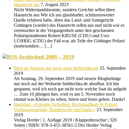
Hausrecht aus
7. August 2023
Nicht Widerstandsbeamte, sondern Gerichte selbst üben
Hausrecht aus Wie ich aus glaubhafter, schützenswerter
Quelle erfahren habe, üben das Land- und Amtsgericht
Göttingen (wieder) das Hausrecht selbst aus und nicht wie es
vereinzeltet in der Vergangenheit unter den geschassten
Polizeipräsidenten Robert KRUSE (CDU) und Uwe
LÜHRIG (CDU) der Fall war, als Teile der Göttinger Polizei
(insbesondere… […]
Archivfeed 2009 – 2019
Blog ab Sonntag nur noch unter hirtlitschka.de
25. September
2019
Ab Sonntag, 29. September 2019 sind neuere Blogbeiträge
nur noch auf der Webseite hirtlitschka.de abrufbar. Ich bin
gespannt, weil ich noch gar nicht weis welche Saat da aufgeht
… Zum 10 jährigen hier, wird es am 5. November noch
einmal was Kleines zu sehen, hören und lesen geben. Danke!
Buchtipp: »Extreme Sicherheit. Rechtsradikale in Polizei,
Verfassungsschutz, Bundeswehr und Justiz.«
23. September
2019
Verlag Herder | 1. Auflage 2019 | Klappenbroschur | 320
Seiten | ISBN: 978-3-451-38561-2 Der Herder Verlag