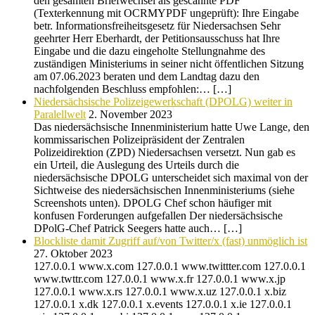
den gesamten Briefwechsel als gescannte PDF
(Texterkennung mit OCRMYPDF ungeprüft): Ihre Eingabe
betr. Informationsfreiheitsgesetz für Niedersachsen Sehr
geehrter Herr Eberhardt, der Petitionsausschuss hat Ihre
Eingabe und die dazu eingeholte Stellungnahme des
zuständigen Ministeriums in seiner nicht öffentlichen Sitzung
am 07.06.2023 beraten und dem Landtag dazu den
nachfolgenden Beschluss empfohlen:… […]
Niedersächsische Polizeigewerkschaft (DPOLG) weiter in
Paralellwelt
2. November 2023
Das niedersächsische Innenministerium hatte Uwe Lange, den
kommissarischen Polizeipräsident der Zentralen
Polizeidirektion (ZPD) Niedersachsen versetzt. Nun gab es
ein Urteil, die Auslegung des Urteils durch die
niedersächsische DPOLG unterscheidet sich maximal von der
Sichtweise des niedersächsischen Innenministeriums (siehe
Screenshots unten). DPOLG Chef schon häufiger mit
konfusen Forderungen aufgefallen Der niedersächsische
DPolG-Chef Patrick Seegers hatte auch… […]
Blockliste damit Zugriff auf/von Twitter/x (fast) unmöglich ist
27. Oktober 2023
127.0.0.1 www.x.com 127.0.0.1 www.twittter.com 127.0.0.1
www.twttr.com 127.0.0.1 www.x.fr 127.0.0.1 www.x.jp
127.0.0.1 www.x.rs 127.0.0.1 www.x.uz 127.0.0.1 x.biz
127.0.0.1 x.dk 127.0.0.1 x.events 127.0.0.1 x.ie 127.0.0.1