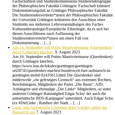
Fachschaftsrat und Studienkommissions-Studierendengruppe
der Philosophischen Fakultät Göttingen: Fachschaft kritisiert
Diskriminierungsfall an Göttinger Philosophischer Fakultät
Die Studierendenvertreter*innen der Philosophischen Fakultät
der Universität Göttingen kritisieren den Ausschluss einer
Studentin aus mehreren Lehrveranstaltungen des Faches
Kulturanthropologie/Europäische Ethnologie, da es sich bei
diesen Ausschlüssen nach Auffassung der
Studierendenvertreter*innen um einen Fall von
Diskriminierung… […]
Am 16. September will Putins Manövriermasse (Querdenken)
durch Göttingen latschen.
9. August 2023
Am 16. September will Putins Manövriermasse (Querdenken)
durch Göttingen latschen.
https://www.hna.de/lokales/goettingen/goettingen-
ort28741/querdenker-machen-bundesweit-fuer-aufmarsch-in-
goettingen-mobil-92435613.html Die Querdenker sind
mittlerweile „ein gefestigtes Gemisch“ aus extremen Rechten,
Reichsbürgern, Mitgliedern der Partei „Die Basis“, AfD-
Anhängern und ehemalige „Die Linke“ Mitgliedern, so unter
anderem Göttinger Ratsmitglied Edgar Schu¹ der auch die
antisemitische BDS-Kampagne² unterstützt. Auch Edgar Schu
(ex #DieLinke , Ratsherr der Stadt… […]
Land- und Amtsgericht Göttingen üben (wieder) selbst das
Hausrecht aus
7. August 2023