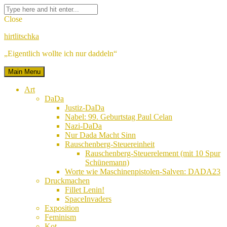
Skip
Facebook
Twitter
Google
Linkedin
Instagram
YouTube
Pinterest
Tumblr
Flickr
VK
Search
to
Plus
for:
Close
content
hirtlitschka
„Eigentlich wollte ich nur daddeln“
Main Menu
Art
DaDa
Justiz-DaDa
Nabel: 99. Geburtstag Paul Celan
Nazi-DaDa
Nur Dada Macht Sinn
Rauschenberg-Steuereinheit
Rauschenberg-Steuerelement (mit 10 Spur
Schünemann)
Worte wie Maschinenpistolen-Salven: DADA23
Druckmachen
Fillet Lenin!
SpaceInvaders
Exposition
Feminism
Kot