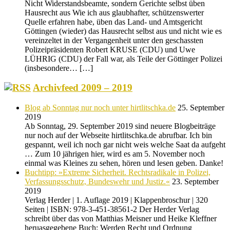
Nicht Widerstandsbeamte, sondern Gerichte selbst üben
Hausrecht aus Wie ich aus glaubhafter, schützenswerter
Quelle erfahren habe, üben das Land- und Amtsgericht
Göttingen (wieder) das Hausrecht selbst aus und nicht wie es
vereinzeltet in der Vergangenheit unter den geschassten
Polizeipräsidenten Robert KRUSE (CDU) und Uwe
LÜHRIG (CDU) der Fall war, als Teile der Göttinger Polizei
(insbesondere… […]
Archivfeed 2009 – 2019
Blog ab Sonntag nur noch unter hirtlitschka.de
25. September
2019
Ab Sonntag, 29. September 2019 sind neuere Blogbeiträge
nur noch auf der Webseite hirtlitschka.de abrufbar. Ich bin
gespannt, weil ich noch gar nicht weis welche Saat da aufgeht
… Zum 10 jährigen hier, wird es am 5. November noch
einmal was Kleines zu sehen, hören und lesen geben. Danke!
Buchtipp: »Extreme Sicherheit. Rechtsradikale in Polizei,
Verfassungsschutz, Bundeswehr und Justiz.«
23. September
2019
Verlag Herder | 1. Auflage 2019 | Klappenbroschur | 320
Seiten | ISBN: 978-3-451-38561-2 Der Herder Verlag
schreibt über das von Matthias Meisner und Heike Kleffner
heruasgegebene Buch: Werden Recht und Ordnung