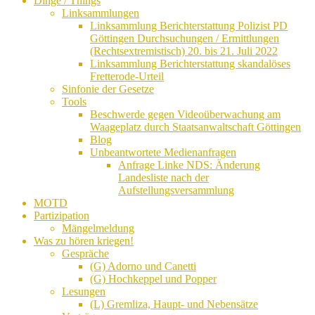
Dinge / Things
Linksammlungen
Linksammlung Berichterstattung Polizist PD
Göttingen Durchsuchungen / Ermittlungen
(Rechtsextremistisch) 20. bis 21. Juli 2022
Linksammlung Berichterstattung skandalöses
Fretterode-Urteil
Sinfonie der Gesetze
Tools
Beschwerde gegen Videoüberwachung am
Waageplatz durch Staatsanwaltschaft Göttingen
Blog
Unbeantwortete Medienanfragen
Anfrage Linke NDS: Änderung
Landesliste nach der
Aufstellungsversammlung
MOTD
Partizipation
Mängelmeldung
Was zu hören kriegen!
Gespräche
(G) Adorno und Canetti
(G) Hochkeppel und Popper
Lesungen
(L) Gremliza, Haupt- und Nebensätze