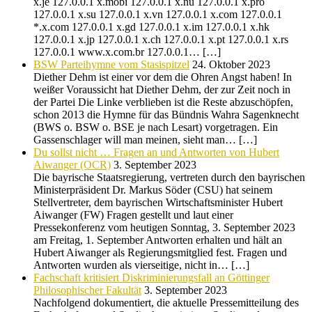
x.je 127.0.0.1 x.mobi 127.0.0.1 x.nu 127.0.0.1 x.pro
127.0.0.1 x.su 127.0.0.1 x.vn 127.0.0.1 x.com 127.0.0.1
*.x.com 127.0.0.1 x.gd 127.0.0.1 x.im 127.0.0.1 x.hk
127.0.0.1 x.jp 127.0.0.1 x.ch 127.0.0.1 x.pt 127.0.0.1 x.rs
127.0.0.1 www.x.com.br 127.0.0.1… […]
BSW Parteihymne vom Stasispitzel
24. Oktober 2023
Diether Dehm ist einer vor dem die Ohren Angst haben! In
weißer Voraussicht hat Diether Dehm, der zur Zeit noch in
der Partei Die Linke verblieben ist die Reste abzuschöpfen,
schon 2013 die Hymne für das Bündnis Wahra Sagenknecht
(BWS o. BSW o. BSE je nach Lesart) vorgetragen. Ein
Gassenschlager will man meinen, sieht man… […]
Du sollst nicht … Fragen an und Antworten von Hubert
Aiwanger (OCR)
3. September 2023
Die bayrische Staatsregierung, vertreten durch den bayrischen
Ministerpräsident Dr. Markus Söder (CSU) hat seinem
Stellvertreter, dem bayrischen Wirtschaftsminister Hubert
Aiwanger (FW) Fragen gestellt und laut einer
Pressekonferenz vom heutigen Sonntag, 3. September 2023
am Freitag, 1. September Antworten erhalten und hält an
Hubert Aiwanger als Regierungsmitglied fest. Fragen und
Antworten wurden als vierseitige, nicht in… […]
Fachschaft kritisiert Diskriminierungsfall an Göttinger
Philosophischer Fakultät
3. September 2023
Nachfolgend dokumentiert, die aktuelle Pressemitteilung des