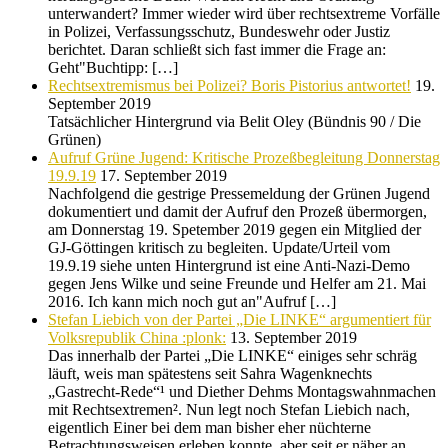
unterwandert? Immer wieder wird über rechtsextreme Vorfälle
in Polizei, Verfassungsschutz, Bundeswehr oder Justiz
berichtet. Daran schließt sich fast immer die Frage an:
Geht"Buchtipp: […]
Rechtsextremismus bei Polizei? Boris Pistorius antwortet!
19.
September 2019
Tatsächlicher Hintergrund via Belit Oley (Bündnis 90 / Die
Grünen)
Aufruf Grüne Jugend: Kritische Prozeßbegleitung Donnerstag
19.9.19
17. September 2019
Nachfolgend die gestrige Pressemeldung der Grünen Jugend
dokumentiert und damit der Aufruf den Prozeß übermorgen,
am Donnerstag 19. Spetember 2019 gegen ein Mitglied der
GJ-Göttingen kritisch zu begleiten. Update/Urteil vom
19.9.19 siehe unten Hintergrund ist eine Anti-Nazi-Demo
gegen Jens Wilke und seine Freunde und Helfer am 21. Mai
2016. Ich kann mich noch gut an"Aufruf […]
Stefan Liebich von der Partei „Die LINKE“ argumentiert für
Volksrepublik China :plonk:
13. September 2019
Das innerhalb der Partei „Die LINKE“ einiges sehr schräg
läuft, weis man spätestens seit Sahra Wagenknechts
„Gastrecht-Rede“¹ und Diether Dehms Montagswahnmachen
mit Rechtsextremen². Nun legt noch Stefan Liebich nach,
eigentlich Einer bei dem man bisher eher nüchterne
Betrachtungsweisen erleben konnte, aber seit er näher an