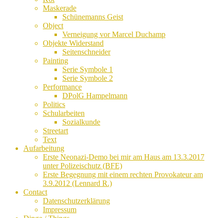
Maskerade
Schünemanns Geist
Object
Verneigung vor Marcel Duchamp
Objekte Widerstand
Seitenschneider
Painting
Serie Symbole 1
Serie Symbole 2
Performance
DPolG Hampelmann
Politics
Schularbeiten
Sozialkunde
Streetart
Text
Aufarbeitung
Erste Neonazi-Demo bei mir am Haus am 13.3.2017
unter Polizeischutz (BFE)
Erste Begegnung mit einem rechten Provokateur am
3.9.2012 (Lennard R.)
Contact
Datenschutzerklärung
Impressum