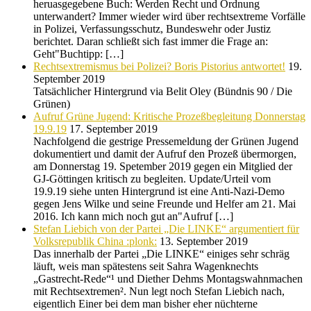
heruasgegebene Buch: Werden Recht und Ordnung
unterwandert? Immer wieder wird über rechtsextreme Vorfälle
in Polizei, Verfassungsschutz, Bundeswehr oder Justiz
berichtet. Daran schließt sich fast immer die Frage an:
Geht"Buchtipp: […]
Rechtsextremismus bei Polizei? Boris Pistorius antwortet!
19.
September 2019
Tatsächlicher Hintergrund via Belit Oley (Bündnis 90 / Die
Grünen)
Aufruf Grüne Jugend: Kritische Prozeßbegleitung Donnerstag
19.9.19
17. September 2019
Nachfolgend die gestrige Pressemeldung der Grünen Jugend
dokumentiert und damit der Aufruf den Prozeß übermorgen,
am Donnerstag 19. Spetember 2019 gegen ein Mitglied der
GJ-Göttingen kritisch zu begleiten. Update/Urteil vom
19.9.19 siehe unten Hintergrund ist eine Anti-Nazi-Demo
gegen Jens Wilke und seine Freunde und Helfer am 21. Mai
2016. Ich kann mich noch gut an"Aufruf […]
Stefan Liebich von der Partei „Die LINKE“ argumentiert für
Volksrepublik China :plonk:
13. September 2019
Das innerhalb der Partei „Die LINKE“ einiges sehr schräg
läuft, weis man spätestens seit Sahra Wagenknechts
„Gastrecht-Rede“¹ und Diether Dehms Montagswahnmachen
mit Rechtsextremen². Nun legt noch Stefan Liebich nach,
eigentlich Einer bei dem man bisher eher nüchterne