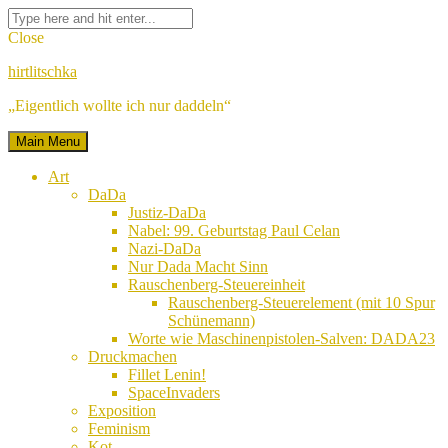
Skip
Facebook
Twitter
Google
Linkedin
Instagram
YouTube
Pinterest
Tumblr
Flickr
VK
Search
to
Plus
for:
Close
content
hirtlitschka
„Eigentlich wollte ich nur daddeln“
Main Menu
Art
DaDa
Justiz-DaDa
Nabel: 99. Geburtstag Paul Celan
Nazi-DaDa
Nur Dada Macht Sinn
Rauschenberg-Steuereinheit
Rauschenberg-Steuerelement (mit 10 Spur
Schünemann)
Worte wie Maschinenpistolen-Salven: DADA23
Druckmachen
Fillet Lenin!
SpaceInvaders
Exposition
Feminism
Kot