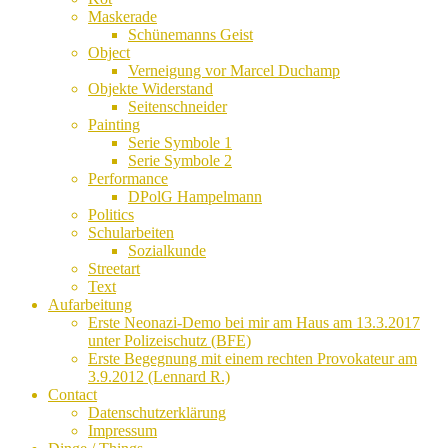
Maskerade
Schünemanns Geist
Object
Verneigung vor Marcel Duchamp
Objekte Widerstand
Seitenschneider
Painting
Serie Symbole 1
Serie Symbole 2
Performance
DPolG Hampelmann
Politics
Schularbeiten
Sozialkunde
Streetart
Text
Aufarbeitung
Erste Neonazi-Demo bei mir am Haus am 13.3.2017
unter Polizeischutz (BFE)
Erste Begegnung mit einem rechten Provokateur am
3.9.2012 (Lennard R.)
Contact
Datenschutzerklärung
Impressum