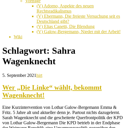
Vorträge
(V) Adorno, Aspekte des neuen
Rechtsradikalismus
(V) Ebermann, Die freieste Versuchung seit es
Deutschland gibt?
(V) Elias Canetti, Die Blendung
(V) Galow-Bergemann, Nieder mit der Arbeit!
Wiki
Schlagwort:
Sahra
Wagenknecht
5. September 2021
hirt
Wer „Die Linke“ wählt, bekommt
Wagenknecht!
Eine Kurzintervention von Lothar Galow-Bergemann Emma &
Fritz. 5 Jahre alt und aktueller denn je. Partout nichts dazugelernt.
Sarah Wagenknecht und die gescheiterte Querfrontpolitik der KPD
von Lothar Galow-Bergemann Die KPD betrieb in der Endphase
der Weimarer Republik eine Umarmungspolitik gegenüber den