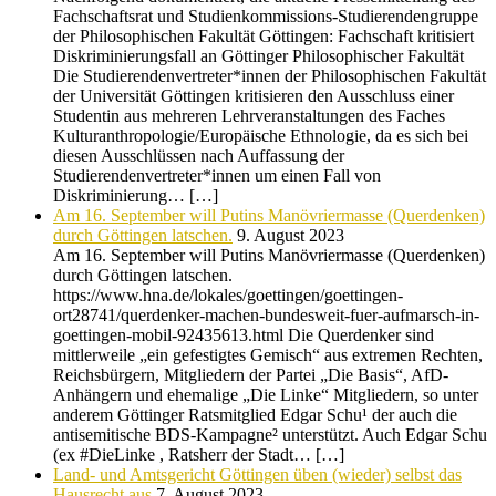
Fachschaftsrat und Studienkommissions-Studierendengruppe
der Philosophischen Fakultät Göttingen: Fachschaft kritisiert
Diskriminierungsfall an Göttinger Philosophischer Fakultät
Die Studierendenvertreter*innen der Philosophischen Fakultät
der Universität Göttingen kritisieren den Ausschluss einer
Studentin aus mehreren Lehrveranstaltungen des Faches
Kulturanthropologie/Europäische Ethnologie, da es sich bei
diesen Ausschlüssen nach Auffassung der
Studierendenvertreter*innen um einen Fall von
Diskriminierung… […]
Am 16. September will Putins Manövriermasse (Querdenken)
durch Göttingen latschen.
9. August 2023
Am 16. September will Putins Manövriermasse (Querdenken)
durch Göttingen latschen.
https://www.hna.de/lokales/goettingen/goettingen-
ort28741/querdenker-machen-bundesweit-fuer-aufmarsch-in-
goettingen-mobil-92435613.html Die Querdenker sind
mittlerweile „ein gefestigtes Gemisch“ aus extremen Rechten,
Reichsbürgern, Mitgliedern der Partei „Die Basis“, AfD-
Anhängern und ehemalige „Die Linke“ Mitgliedern, so unter
anderem Göttinger Ratsmitglied Edgar Schu¹ der auch die
antisemitische BDS-Kampagne² unterstützt. Auch Edgar Schu
(ex #DieLinke , Ratsherr der Stadt… […]
Land- und Amtsgericht Göttingen üben (wieder) selbst das
Hausrecht aus
7. August 2023