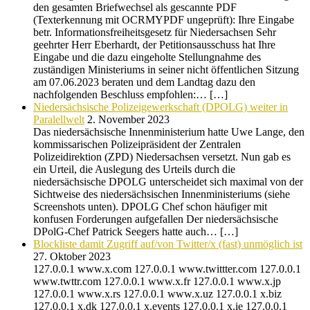
den gesamten Briefwechsel als gescannte PDF
(Texterkennung mit OCRMYPDF ungeprüft): Ihre Eingabe
betr. Informationsfreiheitsgesetz für Niedersachsen Sehr
geehrter Herr Eberhardt, der Petitionsausschuss hat Ihre
Eingabe und die dazu eingeholte Stellungnahme des
zuständigen Ministeriums in seiner nicht öffentlichen Sitzung
am 07.06.2023 beraten und dem Landtag dazu den
nachfolgenden Beschluss empfohlen:… […]
Niedersächsische Polizeigewerkschaft (DPOLG) weiter in
Paralellwelt
2. November 2023
Das niedersächsische Innenministerium hatte Uwe Lange, den
kommissarischen Polizeipräsident der Zentralen
Polizeidirektion (ZPD) Niedersachsen versetzt. Nun gab es
ein Urteil, die Auslegung des Urteils durch die
niedersächsische DPOLG unterscheidet sich maximal von der
Sichtweise des niedersächsischen Innenministeriums (siehe
Screenshots unten). DPOLG Chef schon häufiger mit
konfusen Forderungen aufgefallen Der niedersächsische
DPolG-Chef Patrick Seegers hatte auch… […]
Blockliste damit Zugriff auf/von Twitter/x (fast) unmöglich ist
27. Oktober 2023
127.0.0.1 www.x.com 127.0.0.1 www.twittter.com 127.0.0.1
www.twttr.com 127.0.0.1 www.x.fr 127.0.0.1 www.x.jp
127.0.0.1 www.x.rs 127.0.0.1 www.x.uz 127.0.0.1 x.biz
127.0.0.1 x.dk 127.0.0.1 x.events 127.0.0.1 x.ie 127.0.0.1