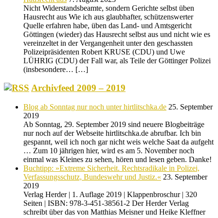
Nicht Widerstandsbeamte, sondern Gerichte selbst üben
Hausrecht aus Wie ich aus glaubhafter, schützenswerter
Quelle erfahren habe, üben das Land- und Amtsgericht
Göttingen (wieder) das Hausrecht selbst aus und nicht wie es
vereinzeltet in der Vergangenheit unter den geschassten
Polizeipräsidenten Robert KRUSE (CDU) und Uwe
LÜHRIG (CDU) der Fall war, als Teile der Göttinger Polizei
(insbesondere… […]
Archivfeed 2009 – 2019
Blog ab Sonntag nur noch unter hirtlitschka.de
25. September
2019
Ab Sonntag, 29. September 2019 sind neuere Blogbeiträge
nur noch auf der Webseite hirtlitschka.de abrufbar. Ich bin
gespannt, weil ich noch gar nicht weis welche Saat da aufgeht
… Zum 10 jährigen hier, wird es am 5. November noch
einmal was Kleines zu sehen, hören und lesen geben. Danke!
Buchtipp: »Extreme Sicherheit. Rechtsradikale in Polizei,
Verfassungsschutz, Bundeswehr und Justiz.«
23. September
2019
Verlag Herder | 1. Auflage 2019 | Klappenbroschur | 320
Seiten | ISBN: 978-3-451-38561-2 Der Herder Verlag
schreibt über das von Matthias Meisner und Heike Kleffner