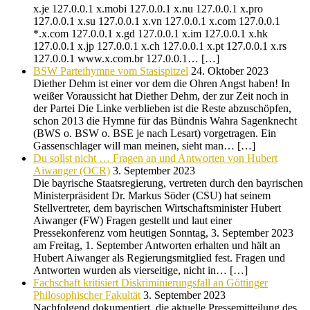
x.je 127.0.0.1 x.mobi 127.0.0.1 x.nu 127.0.0.1 x.pro
127.0.0.1 x.su 127.0.0.1 x.vn 127.0.0.1 x.com 127.0.0.1
*.x.com 127.0.0.1 x.gd 127.0.0.1 x.im 127.0.0.1 x.hk
127.0.0.1 x.jp 127.0.0.1 x.ch 127.0.0.1 x.pt 127.0.0.1 x.rs
127.0.0.1 www.x.com.br 127.0.0.1… […]
BSW Parteihymne vom Stasispitzel
24. Oktober 2023
Diether Dehm ist einer vor dem die Ohren Angst haben! In
weißer Voraussicht hat Diether Dehm, der zur Zeit noch in
der Partei Die Linke verblieben ist die Reste abzuschöpfen,
schon 2013 die Hymne für das Bündnis Wahra Sagenknecht
(BWS o. BSW o. BSE je nach Lesart) vorgetragen. Ein
Gassenschlager will man meinen, sieht man… […]
Du sollst nicht … Fragen an und Antworten von Hubert
Aiwanger (OCR)
3. September 2023
Die bayrische Staatsregierung, vertreten durch den bayrischen
Ministerpräsident Dr. Markus Söder (CSU) hat seinem
Stellvertreter, dem bayrischen Wirtschaftsminister Hubert
Aiwanger (FW) Fragen gestellt und laut einer
Pressekonferenz vom heutigen Sonntag, 3. September 2023
am Freitag, 1. September Antworten erhalten und hält an
Hubert Aiwanger als Regierungsmitglied fest. Fragen und
Antworten wurden als vierseitige, nicht in… […]
Fachschaft kritisiert Diskriminierungsfall an Göttinger
Philosophischer Fakultät
3. September 2023
Nachfolgend dokumentiert, die aktuelle Pressemitteilung des