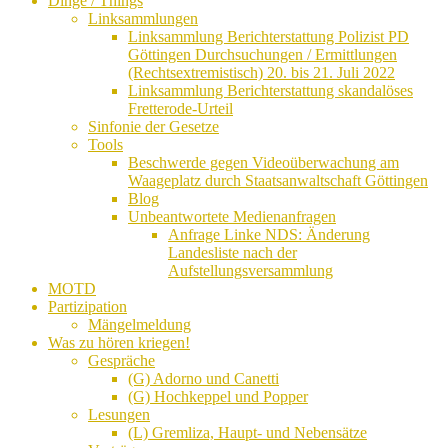
Dinge / Things
Linksammlungen
Linksammlung Berichterstattung Polizist PD
Göttingen Durchsuchungen / Ermittlungen
(Rechtsextremistisch) 20. bis 21. Juli 2022
Linksammlung Berichterstattung skandalöses
Fretterode-Urteil
Sinfonie der Gesetze
Tools
Beschwerde gegen Videoüberwachung am
Waageplatz durch Staatsanwaltschaft Göttingen
Blog
Unbeantwortete Medienanfragen
Anfrage Linke NDS: Änderung
Landesliste nach der
Aufstellungsversammlung
MOTD
Partizipation
Mängelmeldung
Was zu hören kriegen!
Gespräche
(G) Adorno und Canetti
(G) Hochkeppel und Popper
Lesungen
(L) Gremliza, Haupt- und Nebensätze