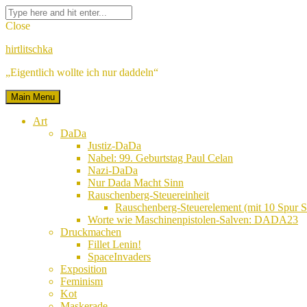
Skip
Facebook
Twitter
Google
Linkedin
Instagram
YouTube
Pinterest
Tumblr
Flickr
VK
Search
to
Plus
for:
Close
content
hirtlitschka
„Eigentlich wollte ich nur daddeln“
Main Menu
Art
DaDa
Justiz-DaDa
Nabel: 99. Geburtstag Paul Celan
Nazi-DaDa
Nur Dada Macht Sinn
Rauschenberg-Steuereinheit
Rauschenberg-Steuerelement (mit 10 Spur
Worte wie Maschinenpistolen-Salven: DADA23
Druckmachen
Fillet Lenin!
SpaceInvaders
Exposition
Feminism
Kot
Maskerade