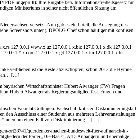
F ungeprüft): Ihre Eingabe betr. Informationsfreiheitsgesetz für
ndigen Ministeriums in seiner nicht öffentlichen Sitzung am
Niedersachsen versetzt. Nun gab es ein Urteil, die Auslegung des
(siehe Screenshots unten). DPOLG Chef schon häufiger mit konfusen
.rs 127.0.0.1 www.x.uz 127.0.0.1 x.biz 127.0.0.1 x.dk 127.0.0.1
 127.0.0.1 *.x.com 127.0.0.1 x.gd 127.0.0.1 x.im 127.0.0.1 x.hk
Linke verblieben ist die Reste abzuschöpfen, schon 2013 die Hymne
 man… […]
dem bayrischen Wirtschaftsminister Hubert Aiwanger (FW) Fragen
lt an Hubert Aiwanger als Regierungsmitglied fest. Fragen und
schen Fakultät Göttingen: Fachschaft kritisiert Diskriminierungsfall
eren den Ausschluss einer Studentin aus mehreren Lehrveranstaltungen
eter*innen um einen Fall von Diskriminierung… […]
ingen-ort28741/querdenker-machen-bundesweit-fuer-aufmarsch-in-
Mitgliedern der Partei „Die Basis“, AfD-Anhängern und ehemalige