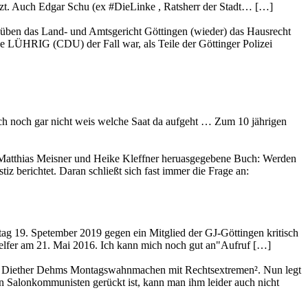
tzt. Auch Edgar Schu (ex #DieLinke , Ratsherr der Stadt… […]
, üben das Land- und Amtsgericht Göttingen (wieder) das Hausrecht
e LÜHRIG (CDU) der Fall war, als Teile der Göttinger Polizei
 ich noch gar nicht weis welche Saat da aufgeht … Zum 10 jährigen
n Matthias Meisner und Heike Kleffner heruasgegebene Buch: Werden
 berichtet. Daran schließt sich fast immer die Frage an:
g 19. Spetember 2019 gegen ein Mitglied der GJ-Göttingen kritisch
Helfer am 21. Mai 2016. Ich kann mich noch gut an"Aufruf […]
 und Diether Dehms Montagswahnmachen mit Rechtsextremen². Nun legt
an Salonkommunisten gerückt ist, kann man ihm leider auch nicht