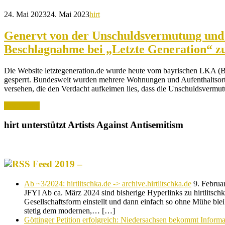
24. Mai 2023
24. Mai 2023
hirt
Genervt von der Unschuldsvermutung und 
Beschlagnahme bei „Letzte Generation“ 
Die Website letztegeneration.de wurde heute vom bayrischen LKA (
gesperrt. Bundesweit wurden mehrere Wohnungen und Aufenthaltsor
versehen, die den Verdacht aufkeimen lies, dass die Unschuldsverm
Read More
hirt unterstützt Artists Against Antisemitism
Feed 2019 –
Ab ~3/2024: hirtlitschka.de -> archive.hirtlitschka.de
9. Februa
JFYI Ab ca. März 2024 sind bisherige Hyperlinks zu hirtlitschka.
Gesellschaftsform einstellt und dann einfach so ohne Mühe blei
stetig dem modernen,… […]
Göttinger Petition erfolgreich: Niedersachsen bekommt Informat