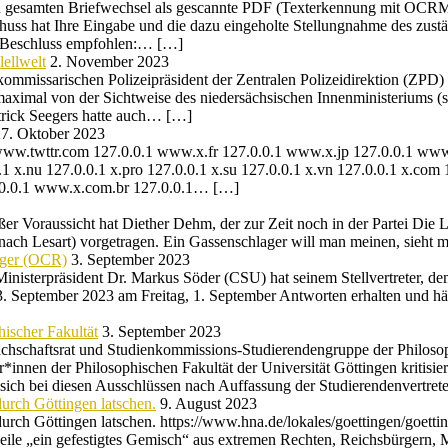
gesamten Briefwechsel als gescannte PDF (Texterkennung mit OCRMYPD
huss hat Ihre Eingabe und die dazu eingeholte Stellungnahme des zustä
n Beschluss empfohlen:… […]
ellwelt
2. November 2023
mmissarischen Polizeipräsident der Zentralen Polizeidirektion (ZPD) 
maximal von der Sichtweise des niedersächsischen Innenministeriums 
trick Seegers hatte auch… […]
7. Oktober 2023
ww.twttr.com 127.0.0.1 www.x.fr 127.0.0.1 www.x.jp 127.0.0.1 www.x
0.1 x.nu 127.0.0.1 x.pro 127.0.0.1 x.su 127.0.0.1 x.vn 127.0.0.1 x.com
127.0.0.1 www.x.com.br 127.0.0.1… […]
er Voraussicht hat Diether Dehm, der zur Zeit noch in der Partei Die 
ch Lesart) vorgetragen. Ein Gassenschlager will man meinen, sieht
nger (OCR)
3. September 2023
 Ministerpräsident Dr. Markus Söder (CSU) hat seinem Stellvertreter, 
 3. September 2023 am Freitag, 1. September Antworten erhalten und hä
hischer Fakultät
3. September 2023
achschaftsrat und Studienkommissions-Studierendengruppe der Philosophi
r*innen der Philosophischen Fakultät der Universität Göttingen kritisi
 sich bei diesen Ausschlüssen nach Auffassung der Studierendenvertr
urch Göttingen latschen.
9. August 2023
rch Göttingen latschen. https://www.hna.de/lokales/goettingen/goett
ile „ein gefestigtes Gemisch“ aus extremen Rechten, Reichsbürgern, 