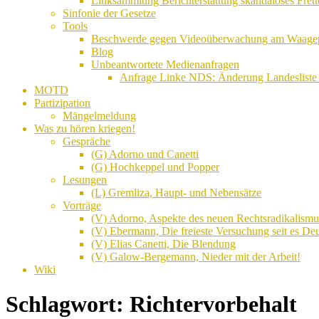
Linksammlung Berichterstattung skandalöses Frett
Sinfonie der Gesetze
Tools
Beschwerde gegen Videoüberwachung am Waagepla
Blog
Unbeantwortete Medienanfragen
Anfrage Linke NDS: Änderung Landesliste 
MOTD
Partizipation
Mängelmeldung
Was zu hören kriegen!
Gespräche
(G) Adorno und Canetti
(G) Hochkeppel und Popper
Lesungen
(L) Gremliza, Haupt- und Nebensätze
Vorträge
(V) Adorno, Aspekte des neuen Rechtsradikalismu
(V) Ebermann, Die freieste Versuchung seit es Deu
(V) Elias Canetti, Die Blendung
(V) Galow-Bergemann, Nieder mit der Arbeit!
Wiki
Schlagwort:
Richtervorbehalt