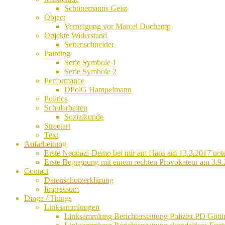
Schünemanns Geist
Object
Verneigung vor Marcel Duchamp
Objekte Widerstand
Seitenschneider
Painting
Serie Symbole 1
Serie Symbole 2
Performance
DPolG Hampelmann
Politics
Schularbeiten
Sozialkunde
Streetart
Text
Aufarbeitung
Erste Neonazi-Demo bei mir am Haus am 13.3.2017 unte
Erste Begegnung mit einem rechten Provokateur am 3.9.
Contact
Datenschutzerklärung
Impressum
Dinge / Things
Linksammlungen
Linksammlung Berichterstattung Polizist PD Götti