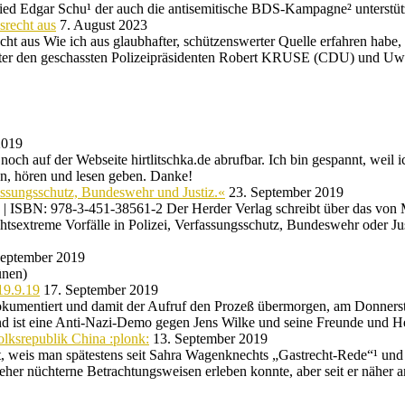
lied Edgar Schu¹ der auch die antisemitische BDS-Kampagne² unterstü
srecht aus
7. August 2023
ht aus Wie ich aus glaubhafter, schützenswerter Quelle erfahren habe
t unter den geschassten Polizeipräsidenten Robert KRUSE (CDU) und Uw
2019
och auf der Webseite hirtlitschka.de abrufbar. Ich bin gespannt, weil
n, hören und lesen geben. Danke!
fassungsschutz, Bundeswehr und Justiz.«
23. September 2019
en | ISBN: 978-3-451-38561-2 Der Herder Verlag schreibt über das vo
extreme Vorfälle in Polizei, Verfassungsschutz, Bundeswehr oder Justiz
September 2019
ünen)
19.9.19
17. September 2019
kumentiert und damit der Aufruf den Prozeß übermorgen, am Donnersta
und ist eine Anti-Nazi-Demo gegen Jens Wilke und seine Freunde und 
olksrepublik China :plonk:
13. September 2019
uft, weis man spätestens seit Sahra Wagenknechts „Gastrecht-Rede“¹
 eher nüchterne Betrachtungsweisen erleben konnte, aber seit er näher 