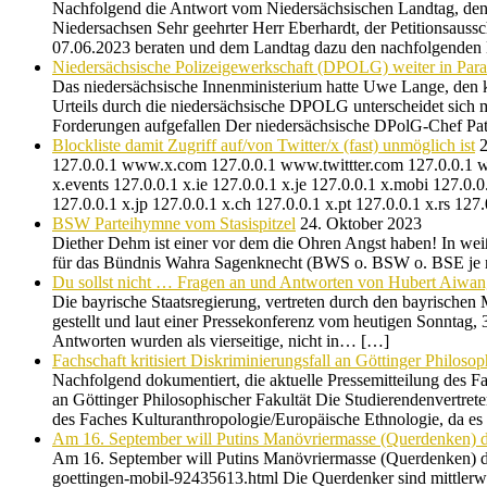
Nachfolgend die Antwort vom Niedersächsischen Landtag, den 
Niedersachsen Sehr geehrter Herr Eberhardt, der Petitionsaussc
07.06.2023 beraten und dem Landtag dazu den nachfolgende
Niedersächsische Polizeigewerkschaft (DPOLG) weiter in Paral
Das niedersächsische Innenministerium hatte Uwe Lange, den ko
Urteils durch die niedersächsische DPOLG unterscheidet sich 
Forderungen aufgefallen Der niedersächsische DPolG-Chef Pa
Blockliste damit Zugriff auf/von Twitter/x (fast) unmöglich ist
2
127.0.0.1 www.x.com 127.0.0.1 www.twittter.com 127.0.0.1 w
x.events 127.0.0.1 x.ie 127.0.0.1 x.je 127.0.0.1 x.mobi 127.0.
127.0.0.1 x.jp 127.0.0.1 x.ch 127.0.0.1 x.pt 127.0.0.1 x.rs 
BSW Parteihymne vom Stasispitzel
24. Oktober 2023
Diether Dehm ist einer vor dem die Ohren Angst haben! In weiß
für das Bündnis Wahra Sagenknecht (BWS o. BSW o. BSE je na
Du sollst nicht … Fragen an und Antworten von Hubert Aiwa
Die bayrische Staatsregierung, vertreten durch den bayrischen
gestellt und laut einer Pressekonferenz vom heutigen Sonntag,
Antworten wurden als vierseitige, nicht in… […]
Fachschaft kritisiert Diskriminierungsfall an Göttinger Philosop
Nachfolgend dokumentiert, die aktuelle Pressemitteilung des F
an Göttinger Philosophischer Fakultät Die Studierendenvertrete
des Faches Kulturanthropologie/Europäische Ethnologie, da es
Am 16. September will Putins Manövriermasse (Querdenken) d
Am 16. September will Putins Manövriermasse (Querdenken) du
goettingen-mobil-92435613.html Die Querdenker sind mittlerwe