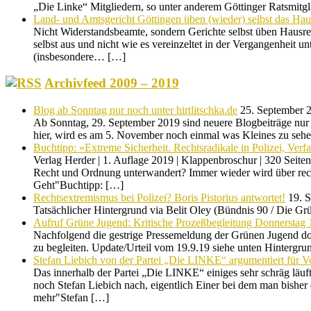
„Die Linke“ Mitgliedern, so unter anderem Göttinger Ratsmitg
Land- und Amtsgericht Göttingen üben (wieder) selbst das Hau
Nicht Widerstandsbeamte, sondern Gerichte selbst üben Hausrec
selbst aus und nicht wie es vereinzeltet in der Vergangenhei
(insbesondere… […]
Archivfeed 2009 – 2019
Blog ab Sonntag nur noch unter hirtlitschka.de
25. September 
Ab Sonntag, 29. September 2019 sind neuere Blogbeiträge nur n
hier, wird es am 5. November noch einmal was Kleines zu sehe
Buchtipp: »Extreme Sicherheit. Rechtsradikale in Polizei, Ver
Verlag Herder | 1. Auflage 2019 | Klappenbroschur | 320 Seit
Recht und Ordnung unterwandert? Immer wieder wird über rechts
Geht"Buchtipp: […]
Rechtsextremismus bei Polizei? Boris Pistorius antwortet!
19. 
Tatsächlicher Hintergrund via Belit Oley (Bündnis 90 / Die Gr
Aufruf Grüne Jugend: Kritische Prozeßbegleitung Donnerstag 
Nachfolgend die gestrige Pressemeldung der Grünen Jugend do
zu begleiten. Update/Urteil vom 19.9.19 siehe unten Hintergr
Stefan Liebich von der Partei „Die LINKE“ argumentiert für V
Das innerhalb der Partei „Die LINKE“ einiges sehr schräg lä
noch Stefan Liebich nach, eigentlich Einer bei dem man bisher
mehr"Stefan […]