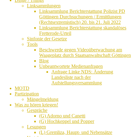
Dinge / Things
Linksammlungen
Linksammlung Berichterstattung Polizist PD
Göttingen Durchsuchungen / Ermittlungen
(Rechtsextremistisch) 20. bis 21. Juli 2022
Linksammlung Berichterstattung skandalöses
Fretterode-Urteil
Sinfonie der Gesetze
Tools
Beschwerde gegen Videoüberwachung am
Waageplatz durch Staatsanwaltschaft Göttingen
Blog
Unbeantwortete Medienanfragen
Anfrage Linke NDS: Änderung
Landesliste nach der
Aufstellungsversammlung
MOTD
Partizipation
Mängelmeldung
Was zu hören kriegen!
Gespräche
(G) Adorno und Canetti
(G) Hochkeppel und Popper
Lesungen
(L) Gremliza, Haupt- und Nebensätze