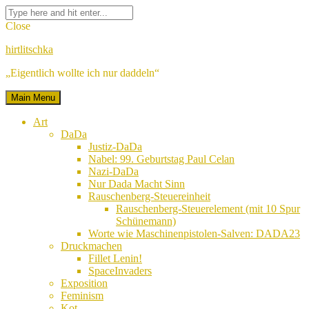
Skip
Facebook
Twitter
Google
Linkedin
Instagram
YouTube
Pinterest
Tumblr
Flickr
VK
Search
to
Plus
for:
Close
content
hirtlitschka
„Eigentlich wollte ich nur daddeln“
Main Menu
Art
DaDa
Justiz-DaDa
Nabel: 99. Geburtstag Paul Celan
Nazi-DaDa
Nur Dada Macht Sinn
Rauschenberg-Steuereinheit
Rauschenberg-Steuerelement (mit 10 Spur
Schünemann)
Worte wie Maschinenpistolen-Salven: DADA23
Druckmachen
Fillet Lenin!
SpaceInvaders
Exposition
Feminism
Kot