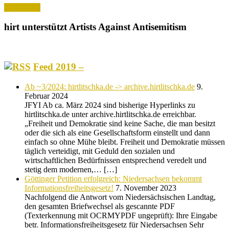
Read More
hirt unterstützt Artists Against Antisemitism
Feed 2019 –
Ab ~3/2024: hirtlitschka.de -> archive.hirtlitschka.de
9.
Februar 2024
JFYI Ab ca. März 2024 sind bisherige Hyperlinks zu
hirtlitschka.de unter archive.hirtlitschka.de erreichbar.
„Freiheit und Demokratie sind keine Sache, die man besitzt
oder die sich als eine Gesellschaftsform einstellt und dann
einfach so ohne Mühe bleibt. Freiheit und Demokratie müssen
täglich verteidigt, mit Geduld den sozialen und
wirtschaftlichen Bedürfnissen entsprechend veredelt und
stetig dem modernen,… […]
Göttinger Petition erfolgreich: Niedersachsen bekommt
Informationsfreiheitsgesetz!
7. November 2023
Nachfolgend die Antwort vom Niedersächsischen Landtag,
den gesamten Briefwechsel als gescannte PDF
(Texterkennung mit OCRMYPDF ungeprüft): Ihre Eingabe
betr. Informationsfreiheitsgesetz für Niedersachsen Sehr