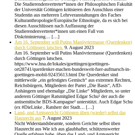
Die Studierendenvertreter*innen der Philosophischen Fakultät
der Universität Göttingen kritisieren den Ausschluss einer
Studentin aus mehreren Lehrveranstaltungen des Faches
Kulturanthropologie/Europäische Ethnologie, da es sich bei
diesen Ausschlüssen nach Auffassung der
Studierendenvertreter*innen um einen Fall von
Diskriminierung… […]
Am 16. September will Putins Manövriermasse (Querdenken)
durch Göttingen latschen.
9. August 2023
Am 16. September will Putins Manövriermasse (Querdenken)
durch Göttingen latschen.
https://www.hna.de/lokales/goettingen/goettingen-
ort28741/querdenker-machen-bundesweit-fuer-aufmarsch-in-
goettingen-mobil-92435613.html Die Querdenker sind
mittlerweile „ein gefestigtes Gemisch“ aus extremen Rechten,
Reichsbürgern, Mitgliedern der Partei „Die Basis“, AfD-
Anhängern und ehemalige „Die Linke“ Mitgliedern, so unter
anderem Göttinger Ratsmitglied Edgar Schu¹ der auch die
antisemitische BDS-Kampagne² unterstützt. Auch Edgar Schu
(ex #DieLinke , Ratsherr der Stadt… […]
Land- und Amtsgericht Göttingen üben (wieder) selbst das
Hausrecht aus
7. August 2023
Nicht Widerstandsbeamte, sondern Gerichte selbst üben
Hausrecht aus Wie ich aus glaubhafter, schützenswerter
Quelle erfahren habe, üben das Land- und Amtsgericht