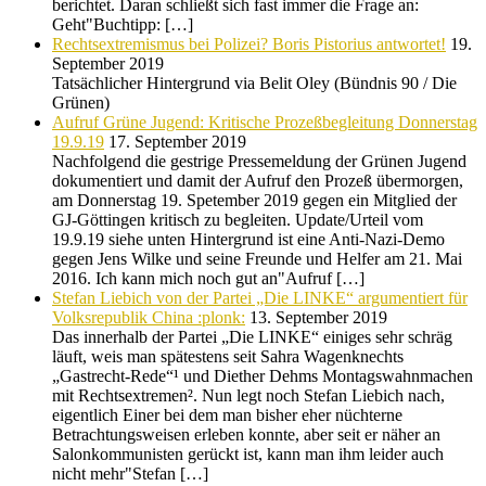
berichtet. Daran schließt sich fast immer die Frage an:
Geht"Buchtipp: […]
Rechtsextremismus bei Polizei? Boris Pistorius antwortet!
19.
September 2019
Tatsächlicher Hintergrund via Belit Oley (Bündnis 90 / Die
Grünen)
Aufruf Grüne Jugend: Kritische Prozeßbegleitung Donnerstag
19.9.19
17. September 2019
Nachfolgend die gestrige Pressemeldung der Grünen Jugend
dokumentiert und damit der Aufruf den Prozeß übermorgen,
am Donnerstag 19. Spetember 2019 gegen ein Mitglied der
GJ-Göttingen kritisch zu begleiten. Update/Urteil vom
19.9.19 siehe unten Hintergrund ist eine Anti-Nazi-Demo
gegen Jens Wilke und seine Freunde und Helfer am 21. Mai
2016. Ich kann mich noch gut an"Aufruf […]
Stefan Liebich von der Partei „Die LINKE“ argumentiert für
Volksrepublik China :plonk:
13. September 2019
Das innerhalb der Partei „Die LINKE“ einiges sehr schräg
läuft, weis man spätestens seit Sahra Wagenknechts
„Gastrecht-Rede“¹ und Diether Dehms Montagswahnmachen
mit Rechtsextremen². Nun legt noch Stefan Liebich nach,
eigentlich Einer bei dem man bisher eher nüchterne
Betrachtungsweisen erleben konnte, aber seit er näher an
Salonkommunisten gerückt ist, kann man ihm leider auch
nicht mehr"Stefan […]