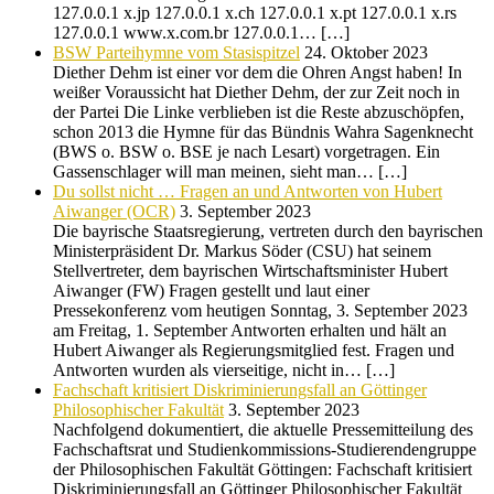
127.0.0.1 x.jp 127.0.0.1 x.ch 127.0.0.1 x.pt 127.0.0.1 x.rs
127.0.0.1 www.x.com.br 127.0.0.1… […]
BSW Parteihymne vom Stasispitzel
24. Oktober 2023
Diether Dehm ist einer vor dem die Ohren Angst haben! In
weißer Voraussicht hat Diether Dehm, der zur Zeit noch in
der Partei Die Linke verblieben ist die Reste abzuschöpfen,
schon 2013 die Hymne für das Bündnis Wahra Sagenknecht
(BWS o. BSW o. BSE je nach Lesart) vorgetragen. Ein
Gassenschlager will man meinen, sieht man… […]
Du sollst nicht … Fragen an und Antworten von Hubert
Aiwanger (OCR)
3. September 2023
Die bayrische Staatsregierung, vertreten durch den bayrischen
Ministerpräsident Dr. Markus Söder (CSU) hat seinem
Stellvertreter, dem bayrischen Wirtschaftsminister Hubert
Aiwanger (FW) Fragen gestellt und laut einer
Pressekonferenz vom heutigen Sonntag, 3. September 2023
am Freitag, 1. September Antworten erhalten und hält an
Hubert Aiwanger als Regierungsmitglied fest. Fragen und
Antworten wurden als vierseitige, nicht in… […]
Fachschaft kritisiert Diskriminierungsfall an Göttinger
Philosophischer Fakultät
3. September 2023
Nachfolgend dokumentiert, die aktuelle Pressemitteilung des
Fachschaftsrat und Studienkommissions-Studierendengruppe
der Philosophischen Fakultät Göttingen: Fachschaft kritisiert
Diskriminierungsfall an Göttinger Philosophischer Fakultät