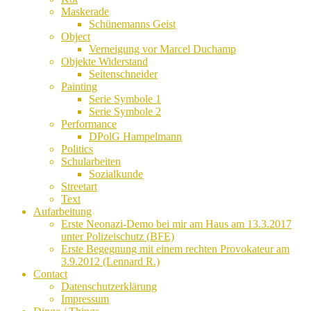
Maskerade
Schünemanns Geist
Object
Verneigung vor Marcel Duchamp
Objekte Widerstand
Seitenschneider
Painting
Serie Symbole 1
Serie Symbole 2
Performance
DPolG Hampelmann
Politics
Schularbeiten
Sozialkunde
Streetart
Text
Aufarbeitung
Erste Neonazi-Demo bei mir am Haus am 13.3.2017
unter Polizeischutz (BFE)
Erste Begegnung mit einem rechten Provokateur am
3.9.2012 (Lennard R.)
Contact
Datenschutzerklärung
Impressum