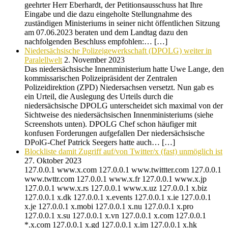
geehrter Herr Eberhardt, der Petitionsausschuss hat Ihre
Eingabe und die dazu eingeholte Stellungnahme des
zuständigen Ministeriums in seiner nicht öffentlichen Sitzung
am 07.06.2023 beraten und dem Landtag dazu den
nachfolgenden Beschluss empfohlen:… […]
Niedersächsische Polizeigewerkschaft (DPOLG) weiter in
Paralellwelt
2. November 2023
Das niedersächsische Innenministerium hatte Uwe Lange, den
kommissarischen Polizeipräsident der Zentralen
Polizeidirektion (ZPD) Niedersachsen versetzt. Nun gab es
ein Urteil, die Auslegung des Urteils durch die
niedersächsische DPOLG unterscheidet sich maximal von der
Sichtweise des niedersächsischen Innenministeriums (siehe
Screenshots unten). DPOLG Chef schon häufiger mit
konfusen Forderungen aufgefallen Der niedersächsische
DPolG-Chef Patrick Seegers hatte auch… […]
Blockliste damit Zugriff auf/von Twitter/x (fast) unmöglich ist
27. Oktober 2023
127.0.0.1 www.x.com 127.0.0.1 www.twittter.com 127.0.0.1
www.twttr.com 127.0.0.1 www.x.fr 127.0.0.1 www.x.jp
127.0.0.1 www.x.rs 127.0.0.1 www.x.uz 127.0.0.1 x.biz
127.0.0.1 x.dk 127.0.0.1 x.events 127.0.0.1 x.ie 127.0.0.1
x.je 127.0.0.1 x.mobi 127.0.0.1 x.nu 127.0.0.1 x.pro
127.0.0.1 x.su 127.0.0.1 x.vn 127.0.0.1 x.com 127.0.0.1
*.x.com 127.0.0.1 x.gd 127.0.0.1 x.im 127.0.0.1 x.hk