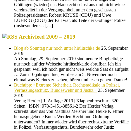
Göttingen (wieder) das Hausrecht selbst aus und nicht wie es
vereinzeltet in der Vergangenheit unter den geschassten
Polizeipräsidenten Robert KRUSE (CDU) und Uwe
LÜHRIG (CDU) der Fall war, als Teile der Göttinger Polizei
(insbesondere… […]
Archivfeed 2009 – 2019
Blog ab Sonntag nur noch unter hirtlitschka.de
25. September
2019
Ab Sonntag, 29. September 2019 sind neuere Blogbeiträge
nur noch auf der Webseite hirtlitschka.de abrufbar. Ich bin
gespannt, weil ich noch gar nicht weis welche Saat da aufgeht
… Zum 10 jährigen hier, wird es am 5. November noch
einmal was Kleines zu sehen, hören und lesen geben. Danke!
Buchtipp: »Extreme Sicherheit. Rechtsradikale in Polizei,
Verfassungsschutz, Bundeswehr und Justiz.«
23. September
2019
Verlag Herder | 1. Auflage 2019 | Klappenbroschur | 320
Seiten | ISBN: 978-3-451-38561-2 Der Herder Verlag
schreibt über das von Matthias Meisner und Heike Kleffner
heruasgegebene Buch: Werden Recht und Ordnung
unterwandert? Immer wieder wird über rechtsextreme Vorfälle
in Polizei, Verfassungsschutz, Bundeswehr oder Justiz